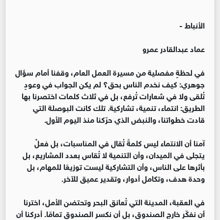
الأنباط -
عماد عبدالقادر عمرو
في لحظةٍ مفصلية من مسيرة العمل العام، وقفنا أمام سؤال
جوهري: كيف نخدم الناس بحق؟ لم يكن الجواب في وعودٍ
تُلقى ولا في شعارات تُرفع، بل في ثلاث كلمات اختصرنا بها
الطريق: انتماء، تنمية، تشاركية. تلك كانت البوصلة التي
قادت خطواتنا، والنبض الذي حرّكنا منذ اليوم الأول.
آمنا أن الانتماء ليس كلمةً تُقال في المناسبات، بل فعلٌ
يتجلى في الميدان، وأن التنمية لا تُقاس بعدد المشاريع، بل
بأثرها على الناس، وأن التشاركية ليست توزيعًا للمهام، بل
وحدة هدف، وتكامل أدوار، وتقدير عميق للآخر.
في العقبة، المدينة التي تُعانق البحر وتحتضن الأمل، اخترنا
أن نفكّر خارج الصندوق، بل أن نكسر الصندوق تمامًا. أدركنا أن