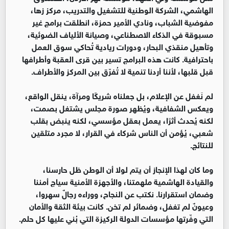
الهاشمي، الشركة الوطنية للتشغيل والتدريب، مركز زها،
مفوضية الشباب، ونادي الأمير حمزة، انطلقت برامج غير
مسبوقة في الذكاء الاصطناعي، وصيانة الألياف الضوئية،
وتأهيل منقذي البحار، ودورات ريادية تُحاكي سوق العمل
باحترافية. كانت هذه البرامج تسير بين قرى العقبة وأطرافها
قبل قلبها، لأننا أردنا تنمية لا تُفرّق بين المركز والأطراف.
لم نَغفل عن الإعلام، بل جعلناه شريكًا ومرآة، ينقل الواقع،
ويعكس الشفافية، ويُظهر صورة مجلس يشتغل بصمت،
لكنه يُحدث أثرًا، يعمل بعقل مؤسسي، لكنه ينبض بقلب
شعبي، يُؤمن أن الناس شركاء في القرار، لا مجرد متلقين
للنتائج.
وما كان لهذا الإنجاز أن يتم لولا أن الوطن ظل حارسنا،
والقيادة الهاشمية ملهمتنا، والأجهزة الأمنية سياج أمننا
وضمان استقرارنا. نكتب عن النجاح، ووراءه رجالٌ سهروا،
وعيونٌ لم تغفل، وضمائر لم تخن. كانت بيئة الثقة والأمان
التي وفّرتها مؤسسات الدولة الركيزة التي بُني عليها كل حلم.