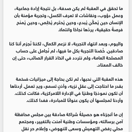
ما تحقق في العقبة لم يكن صدفة، بل نتيجة إرادة جماعية،
وعمل دؤوب، ونقاشات لا تعرف الكسل، وتجربة مؤمنة بأن
الإنسان حين يُمكَّن يُبدع، وحين يُحتَرم يُخلِص، وحين يُمنَح
فرصةً حقيقية، يردّها نجاحًا وانتماءً.
واليوم، وبعد انتهاء التجربة، لا نزعم الكمال، لكننا نُجزم أننا كنا
صادقين. خُضنا التجربة بكل ما فيها، لم نُجامل على حساب
المصلحة العامة، ولم نتردد في اتخاذ القرار الصائب، حتى إن
خالف المعتاد.
هذه العقبة التي نحبها، لم تكن بحاجة إلى ميزانيات ضخمة
بقدر ما احتاجت إلى عقلٍ نزيه، وأذنٍ تسمع، ويدٍ تعمل. أردناها
أن تكون نموذجًا وطنيًا في الإدارة اللامركزية، فكانت كذلك.
وأردنا لمجلسها أن يكون عنوانًا للمبادرة، فغدا كذلك.
إن ما أنجزناه هو حصيلةُ شراكة صادقة بين مجلس محافظة
آمن برسالته، ومؤسسات وطنية آمنت بالتغيير، ومجتمع
محلي رفض التهميش وسعى للنهوض، وإعلام حرٍ نقل