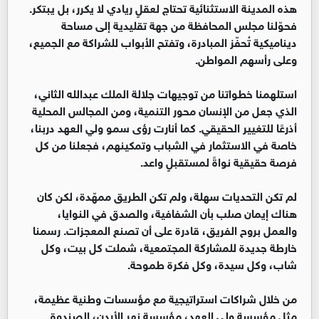
هذه المدينة الاستثنائية تحتاج لعقلٍ ريادي لا يكرر، بل يبتكر.
فحوّلنا مجلس المحافظة من جهة تقليدية إلى مساحة
ديناميكية تُحفّز المبادرة، وتفتح الأبواب للشراكة مع الجميع،
وعلى رأسهم المواطن.
استلهمنا خطواتنا من توجيهات جلالة الملك عبدالله الثاني،
الذي جعل من الإنسان محور التنمية، ومن المجالس المحلية
أذرعًا للتغيير الحقيقي. كما أنارت رؤى سمو ولي العهد دربنا،
خاصة في الاستثمار في الشباب وتمكينهم، فجعلنا من كل
فرصة حقيقية نواةً لمستقبلٍ واعد.
لم تكن التحديات سهلة، ولم تكن الطريق ممهّدة، لكن كان
هناك إيمان صلب بأن الشفافية، والصدق في النوايا،
والعمل بروح الفريق، قادرة على أن تصنع المعجزات. رسمنا
خارطة جديدة للمشاركة المجتمعية، شملت كل بيت، وكل
شاب، وكل سيدة، وكل فكرة طموحة.
من خلال شراكات استراتيجية مع مؤسسات وطنية عظيمة،
مثل مؤسسة ولي العهد، مؤسسة نهر الأردن، الصندوق