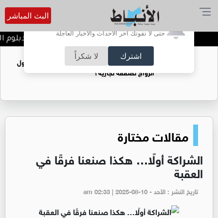
البث المباشر
أترغب في تفعيل الإشعارات؟
حتى لا تفوتك آخر الأحداث والأخبار العاجلة
أسماء المرشحين برنامج الدبلوم العالي قبل الخدمة 2027
اشترك
لا شكراً
فتيات يستغللنه لتحقيق مكاسب مادية.. هل تحول
الزواج لصفقة تجارية؟
مقالات مختارة
الشراكة أولًا… هكذا صنعنا فرقًا في
العقبة
تاريخ النشر : الأحد - am 02:33 | 2025-08-10