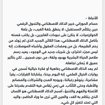
الأنباط -
حسام الحوراني خبير الذكاء الاصطناعي والتحول الرقمي
حين يتكلّم المستقبل، لا ينطق بلغة الغيب، بل بلغة
الخوارزميات. لا يتكئ على نبوءات الغابرين، بل يكتب قصته
بأنامل الذكاء الاصطناعي، هذا الكائن الجديد الذي لم يُولد من
رحم الطبيعة، بل من ومضات العقول وأشباه الموصلات. إنه
ليس مجرّد اختراع، بل شريك جديد في الوجود، يعيد رسم
ملامح الحياة البشرية بهدوء وثقة، من دون ضجيج... لكن بتأثير
عميق لا يُمكن تجاهله.
لم يعد الذكاء الاصطناعي رفاهية أو فكرة خيالية تُسجن في
روايات الخيال العلمي. إنه اليوم بيننا، يشاركنا القرارات، يقرأ
مشاعرنا، يتوقّع رغباتنا، ويوجه المدن والشركات والمصانع
والأطباء وحتى الكُتّاب. في زمنٍ يُقاس فيه التقدم بقدرتنا على
الأتمتة والفهم والتنبؤ، أصبح الذكاء الاصطناعي هو اللسان
الذي يتكلم به الغد، والعين التي ترى ما وراء الحاضر، واليد
التي تمتد لتغيّر كل شيء.