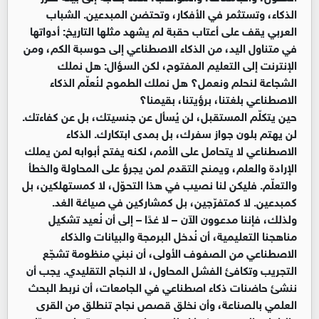
الذكاء، وتستثمر في الأفكار، وتحتضن المبدعين. الشباب
العربي يقف على أعتاب حقبة لم يشهد مثلها التاريخ: أدواتها
في متناول اليد، من الذكاء الاصطناعي إلى حوسبة الكم، ومن
الإنترنت إلى التعليم المفتوح، لكن السؤال: هل نملك
الشجاعة لنحلم ونعمل؟ هل نملك الطموح لنُعلّم الذكاء
الاصطناعي بلغتنا، برؤيتنا، بقيمنا؟
حين يتكلّم المستقبل، لن يُسأل عن جنسيتك، بل عن كفاءتك.
لن يهتم بلون جواز سفرك، بل بمدى ابتكارك. الذكاء
الاصطناعي لا يتحامل على الأمم، لكنه يفتح أبوابه لمن يملك
الإرادة والعلم، ويمنح التقدم لمن يجرؤ على المحاولة والخطأ
والتعلّم. فليكن لنا نصيب في هذا التحوّل، لا كمستهلكين، بل
كمبدعين. لا كمتفرّجين، بل كمشاركين في صياغة الغد.
ولذلك، فإننا مدعوون الآن – لا غدًا – إلى أن نُعيد تشكيل
مناهجنا التعليمية، أن نُدخل البرمجة والبيانات والذكاء
الاصطناعي من الصفوف الأولى، أن نبني منظومة تشجّع
التجريب وتكافئ الفشل المحاول، لا النجاح التقليدي. يجب أن
ننشئ حاضنات ذكاء اصطناعي في الجامعات، أن نربط البحث
العلمي بالصناعة، وأن نخلق قصص نجاح تنطلق من القرى