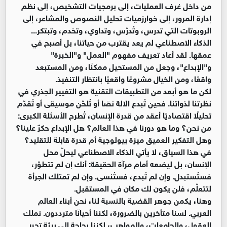
من داخل غرف العمليات، إلى برمجيات التشخيص، إلى نظم
إدارة المرور، إلى خوارزميات تحليل النصوص والمشاعر، إلى
الروبوتات التي تدرس، وتُدرّس، وتداوي، وتخدم، وتبتكر...
الذكاء الاصطناعي لم يعد يقترب من حياتنا، بل أصبح في
عمقها. لقد أعاد تعريف مفهوم "العمل" و"الخبرة"
و"الإبداع"، وجعل من المستحيل ممكنًا، ومن المستبعد
واقعًا، ومن الخيال مشروعًا واقعيًا بانتظار التنفيذ.
لكن ما هو أبعد من التطبيقات التقنية هو التغيير الجذري في
نظرتنا لذواتنا. فحين تُبدع الآلة نصًا أو تُلحّن موسيقى أو تُقدّم
تحليلًا اقتصاديًا أعقد من قدرة الإنسان، تُطرح الأسئلة الكبرى:
من نحن؟ وما هو دورنا في هذا العالم؟ هل الإبداع حكرٌ علينا؟
وهل التفكير العميق ميزة بيولوجية أم قدرة قابلة للتقليد؟
في هذا السياق، لا يأتي الذكاء الاصطناعي ليحلّ محل
الإنسان، بل ليضعه أمام مرآة الحقيقة: أنك إن لم تتطوّر،
فستُستبدل. وإن لم تُبدع، فستُنسى. وإن لم تمتلك الجرأة
لتتعلّم، فلن يكون لك مكان في المستقبل.
وهنا، يكمن جوهر القضية بالنسبة لنا، نحن أبناء العالم
العربي. لسنا متأخرين بالضرورة، لكننا أحيانًا مترددون. نملك
العقول، والجامعات، والمواهب، لكننا بحاجة إلى بيئة تحرر