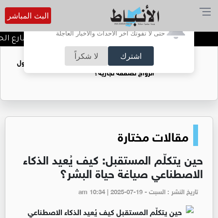
البث المباشر
أترغب في تفعيل الإشعارات؟
حتى لا تفوتك آخر الأحداث والأخبار العاجلة
توقيف شبكات دعارة في شارع الحمرا
اشترك
لا شكراً
فتيات يستغللنه لتحقيق مكاسب مادية.. هل تحول
الزواج لصفقة تجارية؟
مقالات مختارة
حين يتكلّم المستقبل: كيف يُعيد الذكاء
الاصطناعي صياغة حياة البشر؟
تاريخ النشر : السبت - am 10:34 | 2025-07-19