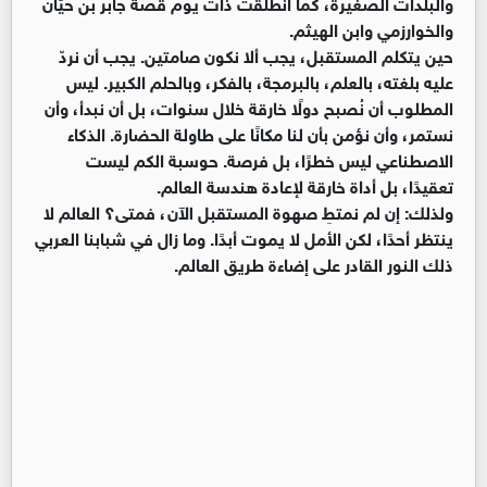
والبلدات الصغيرة، كما انطلقت ذات يوم قصة جابر بن حيّان
والخوارزمي وابن الهيثم.
حين يتكلم المستقبل، يجب ألا نكون صامتين. يجب أن نردّ
عليه بلغته، بالعلم، بالبرمجة، بالفكر، وبالحلم الكبير. ليس
المطلوب أن نُصبح دولًا خارقة خلال سنوات، بل أن نبدأ، وأن
نستمر، وأن نؤمن بأن لنا مكانًا على طاولة الحضارة. الذكاء
الاصطناعي ليس خطرًا، بل فرصة. حوسبة الكم ليست
تعقيدًا، بل أداة خارقة لإعادة هندسة العالم.
ولذلك: إن لم نمتطِ صهوة المستقبل الآن، فمتى؟ العالم لا
ينتظر أحدًا، لكن الأمل لا يموت أبدًا. وما زال في شبابنا العربي
ذلك النور القادر على إضاءة طريق العالم.