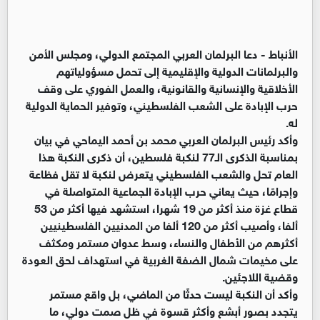
الأنباط -
دعا البرلمان العربي المجتمع الدولي، ومجلس الأمن
والبرلمانات الدولية والإقليمية إلى تحمل مسؤولياتهم
الأخلاقية والإنسانية والقانونية، والعمل الفوري على وقف
حرب الإبادة على الشعب الفلسطيني، وتوفير الحماية الدولية
له.
وأكد رئيس البرلمان العربي محمد بن أحمد اليماحي في بيان
بمناسبة الذكرى الـ77 لنكبة فلسطين، أن ذكرى النكبة هذا
العام تحل والشعب الفلسطيني يتعرض لنكبة لا تقل فظاعة
وإجرامًا، حيث يعاني حرب الإبادة الجماعية المتواصلة في
قطاع غزة منذ أكثر من 19 شهرا، استشهد فيها أكثر من 53
ألفا، وأصيب أكثر من 120 ألفا من المدنيين الفلسطينيين
أكثرهم من الأطفال والنساء، وسط عدوان مستمر ومكثف
على مخيمات شمال الضفة الغربية في استهداف لحق العودة
وقضية اللاجئين.
وأكد أن النكبة ليست حدثًا من الماضي، بل واقع مستمر
يتجدد بصور أبشع وأكثر قسوة في ظل صمت دولي، ما