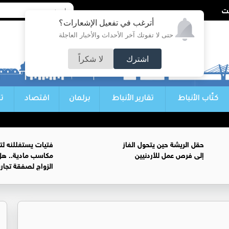
أترغب في تفعيل الإشعارات؟
حتى لا تفوتك آخر الأحداث والأخبار العاجلة
اشترك
لا شكراً
كتّاب الأنباط
تقارير الأنباط
برلمان
اقتصاد
ت
حقل الريشة حين يتحول الغاز
فتيات يستغللنه لت
إلى فرص عمل للأردنيين
مكاسب مادية.. هل
الزواج لصفقة تجار