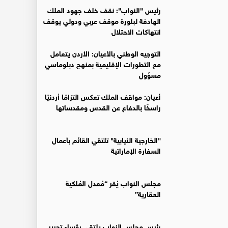
رئيس "النواب": نقف خلف جهود الملك
الهادفة لبلورة موقف عربي ودولي يوقف
انتهاكات الاحتلال
التوجيه الوطني بالأعيان: الأردن يتعامل
مع التطورات الإقليمية بمنهج دبلوماسي
مسؤول
أعيان: مواقف الملك تعكس التزامًا أردنيًا
راسخًا بالدفاع عن القدس ومقدساتها
"الخارجية النيابية" تلتقي القائم بأعمال
السفارة الإماراتية
مجلس النواب يُقر “مُعدل المُلكية
العقارية”
رئيس مجلس النواب يلتقي رؤساء تحرير