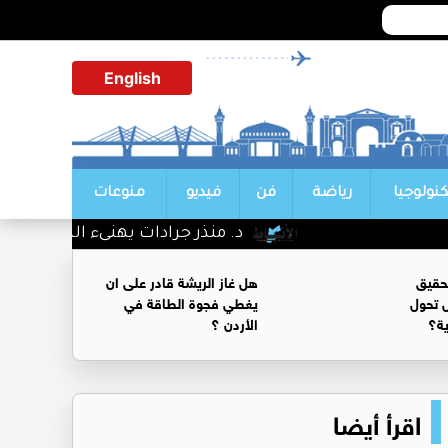
English
كنولوجيا
رياضة
فن
فيديو
منوعات
د. منذر جرادات يهنىء الشيخ سليمان
حقيق
هل غاز الريشة قادر على ان
 تحول
يغطي فجوة الطاقة في
ية؟
الأردن ؟
اقرأ أيضا