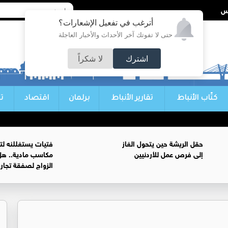
أترغب في تفعيل الإشعارات؟
حتى لا تفوتك آخر الأحداث والأخبار العاجلة
اشترك
لا شكراً
كتّاب الأنباط
تقارير الأنباط
برلمان
اقتصاد
ت
حقل الريشة حين يتحول الغاز
فتيات يستغللنه لت
إلى فرص عمل للأردنيين
مكاسب مادية.. هل
الزواج لصفقة تجار