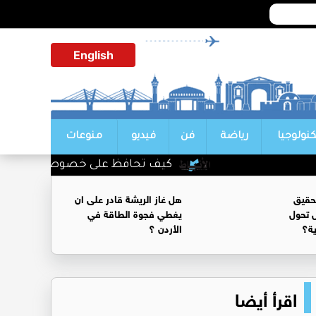
English
كنولوجيا
رياضة
فن
فيديو
منوعات
كيف تحافظ على خصوصية محادثاتك مع
حقيق
هل غاز الريشة قادر على ان
 تحول
يغطي فجوة الطاقة في
ية؟
الأردن ؟
اقرأ أيضا