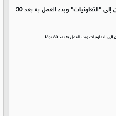
"النواب" يقر تغيير اسم قانون التعاون إلى "التعاونيات" وبدء العمل به بعد 30