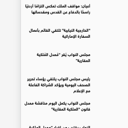
أعيان: مواقف الملك تعكس التزامًا أردنيًا
راسخًا بالدفاع عن القدس ومقدساتها
"الخارجية النيابية" تلتقي القائم بأعمال
السفارة الإماراتية
مجلس النواب يُقر “مُعدل المُلكية
العقارية”
رئيس مجلس النواب يلتقي رؤساء تحرير
الصحف اليومية ويؤكد الشراكة الفاعلة
مع الإعلام
مجلس النواب يكمل اليوم مناقشة معدل
قانون "الملكية العقارية"
النواب يقترب من إقرار “معدل الملكية