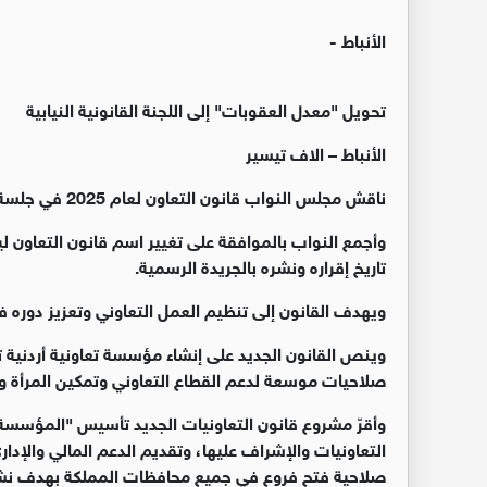
الأنباط -
تحويل "معدل العقوبات" إلى اللجنة القانونية النيابية
الأنباط – الاف تيسير
ناقش مجلس النواب قانون التعاون لعام 2025 في جلسة تشريعية هادئة عقدت صباح أمس
تاريخ إقراره ونشره بالجريدة الرسمية
.
ويهدف القانون إلى تنظيم العمل التعاوني وتعزيز دوره في
وينص القانون الجديد على إنشاء مؤسسة تعاونية أردنية تت
صلاحيات موسعة لدعم القطاع التعاوني وتمكين المرأة و
وأقرّ مشروع قانون التعاونيات الجديد تأسيس "المؤسسة ال
التعاونيات والإشراف عليها، وتقديم الدعم المالي والإد
صلاحية فتح فروع في جميع محافظات المملكة بهدف نشر ا