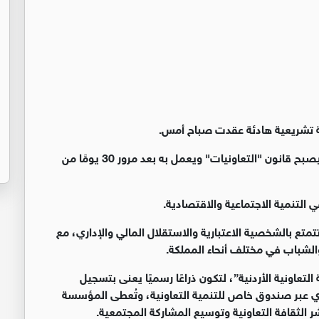
.
وأجمع النواب بالموافقة على تغيير اسم قانون التعاون ليصبح قانون "التعاونيات" ويعمل به بعد مرور 30 يومًا من
 التنمية الاجتماعية والاقتصادية
.
متع بالشخصية الاعتبارية والاستقلال المالي والإداري، مع
الشباب في مختلف أنحاء المملكة
.
تعاونية الأردنية”، لتكون ذراعًا رسميًا يعنى بتسجيل
اري عبر صندوق خاص للتنمية التعاونية، وتُعطى المؤسسة
لثقافة التعاونية وتوسيع المشاركة المجتمعية
.