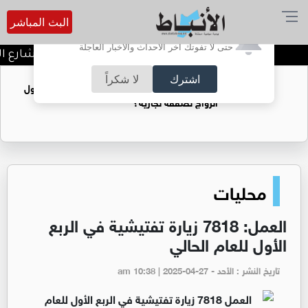
البث المباشر
أترغب في تفعيل الإشعارات؟
حتى لا تفوتك آخر الأحداث والأخبار العاجلة
توقيف شبكات دعارة في شارع الحم
اشترك
لا شكراً
فتيات يستغللنه لتحقيق مكاسب مادية.. هل تحول
الزواج لصفقة تجارية؟
محليات
العمل: 7818 زيارة تفتيشية في الربع
الأول للعام الحالي
تاريخ النشر : الأحد - am 10:38 | 2025-04-27