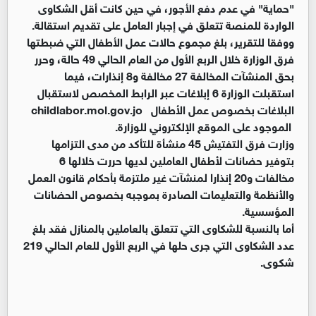
"حماية" في عدم دفع الأجور، في حين كانت أقل الشكاوى
الواردة للمنصة تتعلق في إجبار العامل على تقديم استقالة.
ووفقا للتقرير، بلغ مجموع حالات عمل الأطفال التي ضبطتها
فرق الوزارة خلال الربع الأول من العام الحالي 49 حالة، وحرر
بحق المنشآت المخالفة 27 مخالفة و8 إنذارات، فيما
استقبلت الوزارة 6 إبلاغات عبر الرابط المخصص لاستقبال
البلاغات بخصوص عمل الأطفال childlabor.mol.gov.jo
الموجود على الموقع الإلكتروني للوزارة.
وزارت فرق التفتيش 45 منشأة للتأكد من مدى التزامها
بتوفير حضانات لأطفال العاملين لديها حررت خلالها 6
مخالفات و20 إنذارا لمنشآت غير ملتزمة بأحكام قانون العمل
والأنظمة والتعليمات الصادرة بموجبه بخصوص الحضانات
المؤسسية.
أما بالنسبة للشكاوى التي تتعلق بالعاملين بالمنازل فقد بلغ
عدد الشكاوى التي جرى حلها في الربع الأول للعام الحالي 219
شكوى.