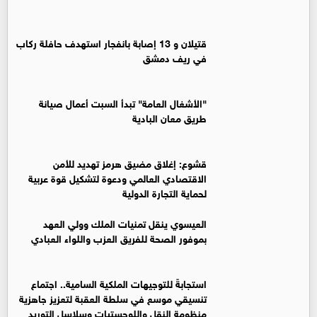
قتيلان و 13 إصابة بانفجار استهدف حافلة ركاب
في ريف دمشق
"الأشغال العامة" تبدأ السبت أعمال صيانة
طريق معان البادية
قشوع: إغلاق مضيق هرمز تهديد للأمن
الاقتصادي العالمي ودعوة لتشكيل قوة عربية
لحماية التجارة الدولية
العيسوي ينقل تمنيات الملك وولي العهد
بموفور الصحة للفريق العزب واللواء العبادي
استجابةً للتوجيهات الملكية السامية.. اجتماع
تنسيقي موسع في سلطة العقبة لتعزيز جاهزية
منظومة النقل واللوجستيات وسلاسل التوريد