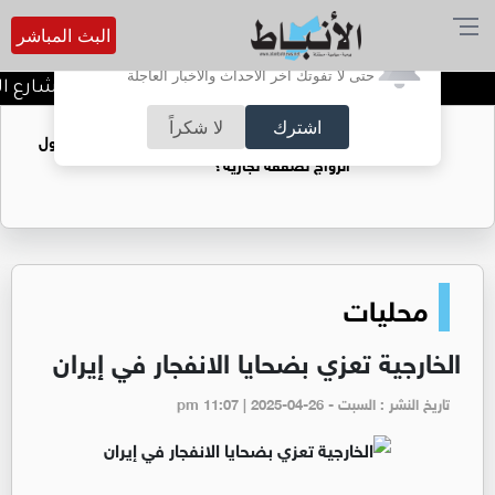
البث المباشر
أترغب في تفعيل الإشعارات؟
حتى لا تفوتك آخر الأحداث والأخبار العاجلة
توقيف شبكات دعارة في شارع الح
اشترك
لا شكراً
فتيات يستغللنه لتحقيق مكاسب مادية.. هل تحول
الزواج لصفقة تجارية؟
محليات
الخارجية تعزي بضحايا الانفجار في إيران
تاريخ النشر : السبت - pm 11:07 | 2025-04-26