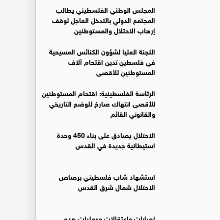
المجلس الوطني الفلسطيني يطالب
المجتمع الدولي بالتدخل العاجل لوقف
إرهاب الاحتلال والمستوطنين
اللجنة العليا لشؤون الكنائس المسيحية
في فلسطين تدين اقتحام آلاف
المستوطنين للأقصى
الرئاسة الفلسطينية: اقتحام المستوطنين
للأقصى انتهاك صارخ للوضع التاريخي
والقانوني القائم
الاحتلال يصادق على بناء 450 وحدة
استيطانية جديدة في القدس ‏
استشهاد شاب فلسطيني برصاص
الاحتلال شمال شرق القدس
إصابات واعتقالات وعمليات هدم