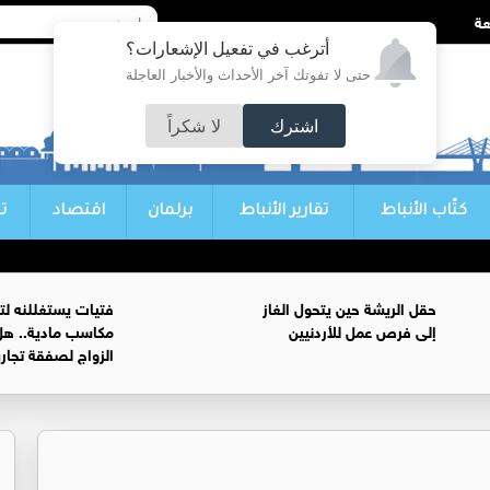
أترغب في تفعيل الإشعارات؟
حتى لا تفوتك آخر الأحداث والأخبار العاجلة
اشترك
لا شكراً
كتّاب الأنباط
تقارير الأنباط
برلمان
اقتصاد
ت
حقل الريشة حين يتحول الغاز
فتيات يستغللنه لت
إلى فرص عمل للأردنيين
مكاسب مادية.. هل
الزواج لصفقة تجار