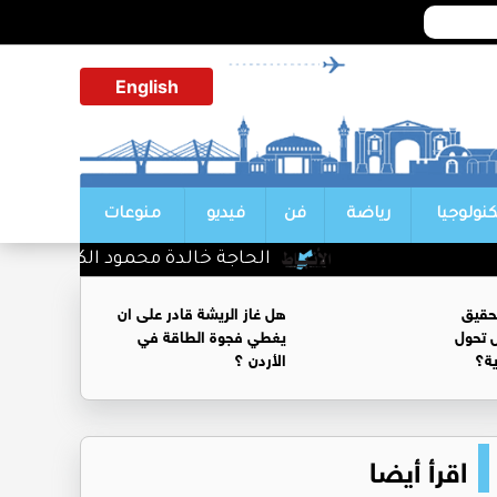
English
كنولوجيا
رياضة
فن
فيديو
منوعات
الحاجة خالدة محمود الكرمي في ذمة ا
حقيق
هل غاز الريشة قادر على ان
 تحول
يغطي فجوة الطاقة في
ية؟
الأردن ؟
اقرأ أيضا