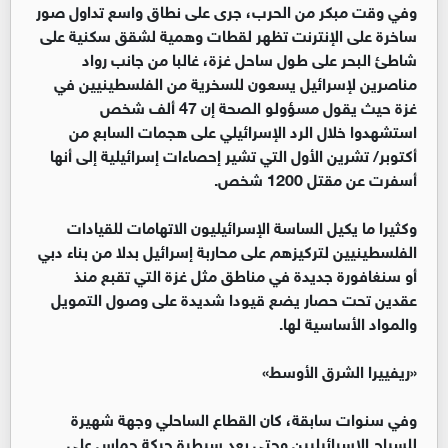
وفي وقت مبكر من الحرب، جرى على نطاق واسع تداول صور
ساخرة على الإنترنت تظهر لقطات وهمية لشقق سكنية على
شاطئ البحر على طول ساحل غزة، غالبا من جانب رواد
مناصرين لإسرائيل يسعون للسخرية من الفلسطينيين في
غزة حيث يقول مسؤولو الصحة إن 47 ألف شخص
استشهدوا خلال الرد الإسرائيلي على هجمات السابع من
أكتوبر/ تشرين الأول التي تشير إحصاءات إسرائيلية إلى أنها
أسفرت عن مقتل 1200 شخص.
وكثيرا ما يكيل الساسة الإسرائيليون الاتهامات للقيادات
الفلسطينيين لتركيزهم على محاربة إسرائيل بدلا من بناء دبي
أو سنغافورة جديدة في مناطق مثل غزة التي تقبع منذ
عقدين تحت حصار يضع قيودا شديدة على وصول التمويل
والمواد الأساسية لها.
«ريفييرا الشرق الأوسط»
وفي سنوات سابقة، كان القطاع الساحلي وجهة شهيرة
للسياح الإسرائيليين وحتى بعد سيطرة حركة حماس على