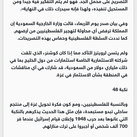
التصريح على محمل الجد. فهو لم يتم التفكير فيه جيدا ومن
المستحيل تنفيذه، ولهذا فإنه سيدرك ذلك في النهاية».
وفي بيان صدر يوم الأربعاء، قالت وزارة الخارجية السعودية إن
المملكة ترفض أي محاولة لتهجير الفلسطينيين من أرضهم.
كما نددت السلطة الفلسطينية وحماس بهذه التصريحات.
ولم يتسن لرويترز التأكد مما إذا كان كوشنر، الذي تلقت
شركته الاستثمارية الخاصة استثمارات من دول الخليج بما في
ذلك ملياري دولار من السعودية، قد شارك في أي مناقشات
في المنطقة بشأن الاستثمار في غزة.
نكبة 48
وبالنسبة للفلسطينيين، ومع كون فكرة تحويل غزة إلى منتجع
ساحلي تبدو مستبعدة، فإن مثل هذا الحديث يذكرهم بالنكبة
التي عانوها بعد حرب 1948 وإعلان قيام إسرائيل عندما فر
700 ألف شخص أو أجبروا على ترك منازلهم.