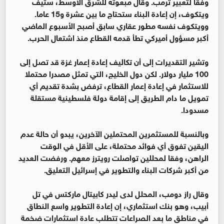
وفقا لتعبير ترمب. وقال مبعوثه للشرق الأوسط، ستيف
ويتكوف، إن إعادة البناء ستحتاج ما بين عشرة و15 عاما.
وويتكوف نفسه مطور عقاري سابق أصبح الأسبوع الماضي
أكبر مسؤول أميركي تطأ قدمه القطاع منذ اشتعال الحرب.
وتشير التقديرات إلى أن تكاليف إعادة إعمار غزة قد تصل إلى
100 مليار دولار. لكن دول الخليج، التي تمثل مصدرا محتملا
للاستثمار في إعادة إعمار القطاع، ترفض بشدة تقديم أي
تمويل ما دام الطريق إلى إقامة دولة فلسطينية مستقلة
مسدودا.
وبالنسبة للمستثمرين المحتملين الآخرين، يبدو أن حالة عدم
اليقين تفوق أي فوائد محتملة، على الأقل في الوقت
الراهن، وفقا لمحللين تواصلت رويترز معهم. ورفضت العديد
من أكبر شركات البناء والتطوير في إسرائيل التعليق.
وقال راز دومب، المحلل لدى ليدر كابيتال ماركتس في تل
أبيب، وهو بنك استثماري، إن إعادة التطوير واسع النطاق
في مناطق ما بعد الصراعات تتطلب عادة استثمارات ضخمة