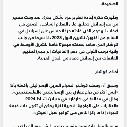
الصحيحة.
وظهرت فكرة إعادة تطوير غزة بشكل جذري بعد وقت قصير
من بدء إسرائيل حملتها على القطاع الساحلي الضيق في
أعقاب الهجوم الذي قادته حركة حماس على إسرائيل في
السابع من أكتوبر/ تشرين الأول 2023، لا سيما من جانب
كوشنر الذي ساعد بصفته مبعوثا خاصا للشرق الأوسط في
ولاية ترمب الأولى في دفع (اتفاقيات إبراهيم) لتطبيع
العلاقات بين إسرائيل وعدد من الدول العربية.
أحلام كوشنر
وسبق أن وصف كوشنر الصراع العربي الإسرائيلي بأكمله بأنه
«ليس أكثر من نزاع عقاري بين الإسرائيليين والفلسطينيين».
وقال في فعالية في هارفارد في فبراير/ شباط 2024
«العقارات على الواجهة البحرية لغزة يمكن أن تكون ذات قيمة
كبيرة، إذا ما ركز الناس على توفير سبل العيش».
وتابع بالقول «إنه وضع مؤسف بعض الشيء هناك، لكنني