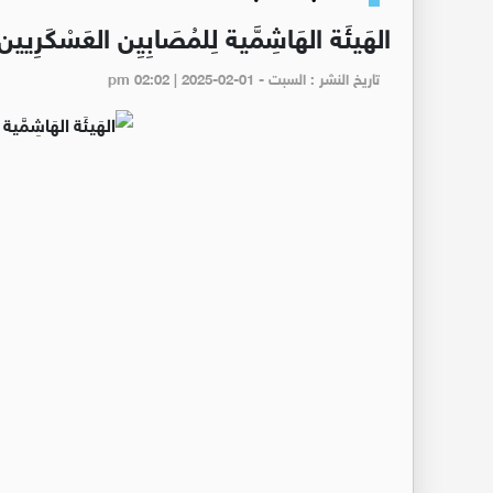
الهَيئَة الهَاشِمَّية لِلمُصَابِيِن العَسْكَرِيين (6
تاريخ النشر : السبت - pm 02:02 | 2025-02-01