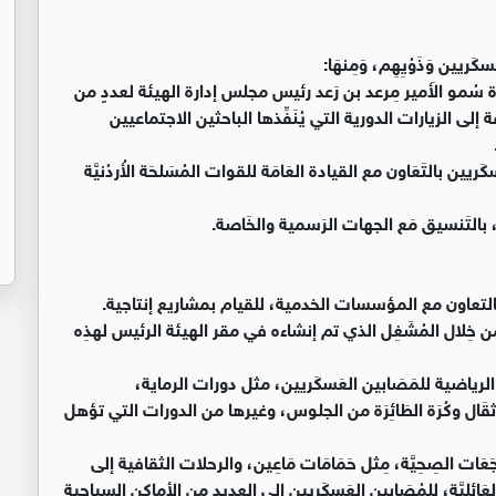
رة سُمو الأَمير مِرعد بن رَعد رئيس مجلس إدارة الهيئة لعددٍ من
لى الزيارات الدورية التي يُنَفِّذها الباحثين الاجتماعيين
ن بالتَعَاون مع القيادة العَامَة للقوات المُسَلحَة الأُردُنيَّة
 بالتَنسيق مَع الجهات الرَسمية والخَاصة.
تعاون مع المؤسسات الخدمية، للقيام بمشاريع إنتاجية.
ِن خِلال المُشَغِل الذي تم إنشاءه في مقر الهيئة الرئيس لهذِه
رياضية للمَصَابين العَسكَريين، مثل دورات الرماية،
قَال وكُرَة الطَائِرَة من الجلوس، وغيرها من الدورات التي تؤهل
َعَات الصِحِيَّة، مِثل حَمَامَات مَاعِين، والرحلات الثقافية إلى
عَائليَّة، للمُصَابين العَسكَريين إلى العديد من الأماكن السياحية