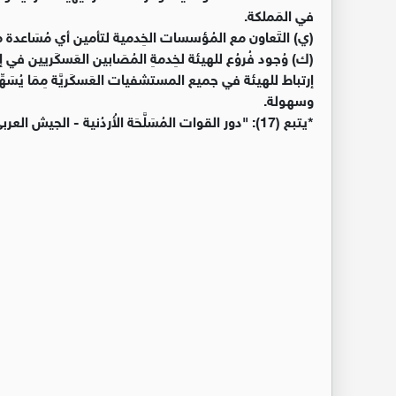
في المَملكة.
(ي) التَعاون مع المُؤسسات الخِدمية لتأمين أي مُسَاعدة م
(ك) وُجود فُروُع للهيئة لخِدمةِ المُصَابين العَسكَريين ف
إرتباط للهيئة في جميع المستشفيات العَسكَريَّة مِمَا يُسَهّ
وسهولة.
*يتبع (17): "دور القوات المُسَلَّحَة الأُردُنية - الجيش العربي في تطوير السياسات والحماية السيبيرانية".