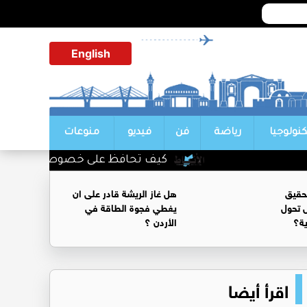
English
كنولوجيا
رياضة
فن
فيديو
منوعات
كيف تحافظ على خصوصية محادثاتك مع
حقيق
هل غاز الريشة قادر على ان
 تحول
يغطي فجوة الطاقة في
ية؟
الأردن ؟
اقرأ أيضا