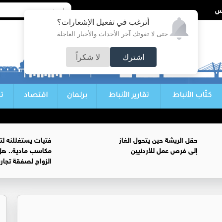
أترغب في تفعيل الإشعارات؟
حتى لا تفوتك آخر الأحداث والأخبار العاجلة
اشترك
لا شكراً
كتّاب الأنباط
تقارير الأنباط
برلمان
اقتصاد
ت
حقل الريشة حين يتحول الغاز
فتيات يستغللنه لت
إلى فرص عمل للأردنيين
مكاسب مادية.. هل
الزواج لصفقة تجار