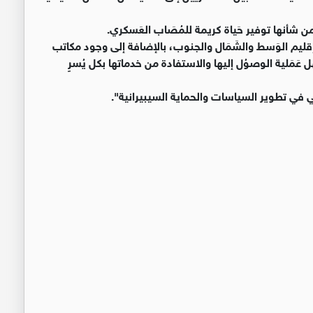
ن شأنها توفير حَياة كريمة للمُصَاب العَسكري.
ي إقليم الوَسط والشَمَال والجنوب، بالإضافة إلى وجود مكاتب
ِل عَمَلية الوصوُل إليها والاستفادة من خدماتها بكل يُسرٍ