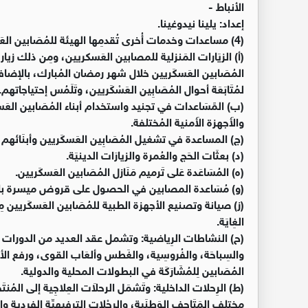
الأنباط -
إعداد: يلينا نيدوغينا.
(4) مساعدات وخدمات أُخرى تُقدمِها الهيئة للمُصَابين العَسكَريين وَذَوُيِهِم، وَمِنهَا:
(أ) الزيَارات المَنزلية للمصابين العَسكريين، ومِن ذلك زيا
المُصَابين العَسكَريين خلال شهر رمضان المُبارك، بالإضافة إ
لمُتَابَعَة أحوال المُصَابِين العَسْكَريين، وتَلَمُس إحتياجاتهم.
(ب) المًسَاعدات في تجنيد واستخدام أبناء المُصَابين العَسكَريي
والأَجهزة الأَمنية المُختلفة.
(ج) المساعدة في تشغيل المُصَابِين العَسكَريين وأبنَائهم،
(د) بعثَات الحَج والعُمرة والزيارَات الدينيَة.
(ه) المُسَاعَدة عَلى تَرميم مَنَازل المُصَابين العَسكَريين.
(و) مُسَاعدة المصابين في الحصول على قروض ميسرة بال
(ز) صيانة وتصنيع الأجهزة الطبية للمُصَابين العَسكَريين م
الغِايَة.
(ح) النشاطات الرِياضية: وتشمل عقد العديد من الدورات ال
والسِباحَة، والفُروسِية، والغَطس وألعَاب القوى، ورفع الأث
المُصَابين لِلمُشَارَكَة في البطولات المحلية والدولية.
(ط) الرِحلات الداخلية: وتَشمَل الرحلاَت العِلاجِية إلى المُنتَج
مختلف المَتَاحف الوَطنَية، والرحْلات الترفيهيِّة الفردية وال