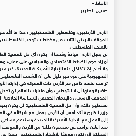
الأنباط -
حسين الجغبير
الأردن للأردنيين، وفلسطين للفلسطينيين، هذا ما أكَّد عل
الموقف الأردني الثابت من مخططاتِ تهجير الفلسطينيين إ
بالملف الفلسطيني.
لن يقبلَ الأردن قيادةً وشعبًا أن يكون أي حل للقضية ا
أو زاد حجم الضغط الاقتصادي والسياسي على عمان، وهو 
ولا أعلم لِمَ تتغافل عنه الإدارة الأمريكية الجديدة، غير
الصهيونية على غزة خير دليل على أن الشعب الفلسطيني ل
ترامب نفسه خاض مع الأردن ذات المعركة في إدارته الأولى
حاضرة ومنها أن لا للتوطين، وأن مليارات العالم لن تجعل
الموقف الرسمي، والإيمان الحقيقي للسياسة الخارجية الأرد
تستطيع ذلك، وأن حل القضية الفلسطينية لن يكونَ بتهج
وزير الخارجية أكد أمس أن الأردن يعمل مع شركائه في ا
إلى العمل مع الإدارة الأميركية الجديدة وسندعم مساعي 
منذ إعلان ترامب عن مضمون طلبه من الأردن والموقف 
المملكة لأن تكون موطنًا للأشقاء الفلسطينيين بعيدًا عن