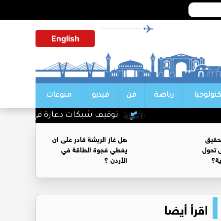
English
كنولوجيا
رياضة
فن
فيديو
منوعات
توقيف شبكات دعارة في شارع الحمرا
حقيق
هل غاز الريشة قادر على ان
 تحول
يغطي فجوة الطاقة في
ية؟
الأردن ؟
اقرأ أيضا