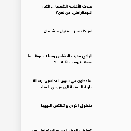
صوت الأغلبية الشعبية... التيار
الديمقراطي: من نحن؟
أمريكا تتغير.. عبدول ميشيغان
الزاكي مدرب النشامى وقبله عموتة.. ما
قصة ظروف عائلية....؟
ساقطون في سوق النخاسين: رسالة
عارية الحقيقة إلى مروجي الفناء
منطوق الأردن وأتلانتس النووية
شواطئ الوطن لمن يملك ثمنها.. حين