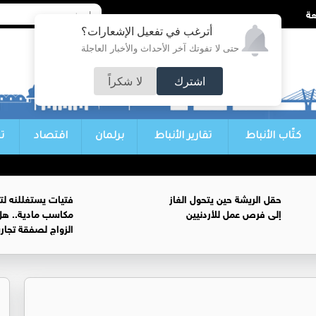
أترغب في تفعيل الإشعارات؟
حتى لا تفوتك آخر الأحداث والأخبار العاجلة
اشترك
لا شكراً
كتّاب الأنباط
تقارير الأنباط
برلمان
اقتصاد
ت
حقل الريشة حين يتحول الغاز
فتيات يستغللنه لت
إلى فرص عمل للأردنيين
مكاسب مادية.. هل
الزواج لصفقة تجار