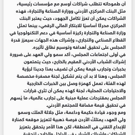
أن طموحاته تتطلب شراكات أوسع مع مؤسسات رئيسية،
مثل البنك المركزي الأردني ووزارة الصناعة والتجارة، فهذه
الشراكات يمكن أن تعززَ تكامل الجهود، حيث يعتبر البنك
المركزي محركًا أساسيًا للابتكار المالي الرقمي، بينما تمثل
وزارة الصناعة والتجارة ركيزة أساسية في دعم التكنولوجيا في
القطاع الصناعي والتجاري، وإشراك هذه الجهات سيعزز قدرة
المجلس على تحقيق أهدافه وتوسيع نطاق تأثيره.
في أولى اجتماعات المجلس، أكد سمو ولي العهد على ضرورة
إشراك الشباب الأردني المقيم بالخارج، حيث يتمتعون
بخبرات وتجارب قيمة يمكن أن تضيف بعدًا جديدًا لرؤية
المجلس، وهنا لا بد أن يتم تشكيل لجنة مصغرة مخصصة
لهذه الفئة، تعمل كهمزةِ وصل بين الخبرات الخارجية
والاحتياجات المحلية، لجنة كهذه يمكن أن تثري قرارات
المجلس بمقترحات عملية مبنية على تجارب عالمية، ما يُسهم
في تحقيق قيمة مضافة للمجتمع الأردني.
ومع وجود قيادة حكيمة وداعمة، مثل جلالة الملك وسمو
ولي العهد، يمتلكُ الأردن فرصة ذهبية لتعزيز موقعه كمنارة
للإبداعِ التقني في المنطقة، لكن هذا الأمر يتحقق بتعزيز
الشراكات وإشراك الشباب في الداخل والخارج، لتحقيق