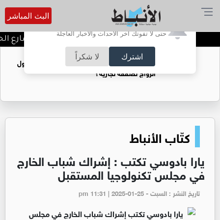
البث المباشر
أترغب في تفعيل الإشعارات؟
حتى لا تفوتك آخر الأحداث والأخبار العاجلة
توقيف شبكات دعارة في شارع الحمر
اشترك
لا شكراً
فتيات يستغللنه لتحقيق مكاسب مادية.. هل تحول
الزواج لصفقة تجارية؟
كتّاب الأنباط
يارا بادوسي تكتب : إشراك شباب الخارج
في مجلس تكنولوجيا المستقبل
تاريخ النشر : السبت - pm 11:31 | 2025-01-25