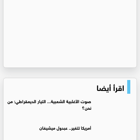
اقرأ أيضا
صوت الأغلبية الشعبية... التيار الديمقراطي: من
نحن؟
أمريكا تتغير.. عبدول ميشيغان