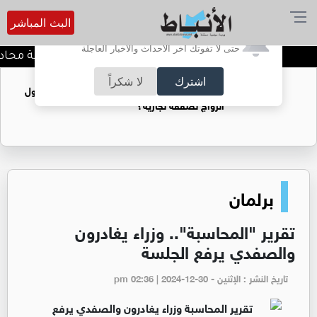
البث المباشر
أترغب في تفعيل الإشعارات؟
حتى لا تفوتك آخر الأحداث والأخبار العاجلة
كيف تحافظ على خصوصية محادثاتك
اشترك
لا شكراً
فتيات يستغللنه لتحقيق مكاسب مادية.. هل تحول
الزواج لصفقة تجارية؟
برلمان
تقرير "المحاسبة".. وزراء يغادرون
والصفدي يرفع الجلسة
تاريخ النشر : الإثنين - pm 02:36 | 2024-12-30