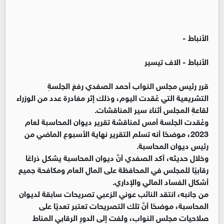
الأنباط -
الأنباط - الاف تيسير
قرر رئيس مجلس النواب أحمد الصفدي رفعَ الجلسةِ
التشريعية التي عُقدت اليوم، وذلك إثر مغادرة عدد من الوزراء
لقاعةِ المجلس أثناءَ سير المناقشات.
وعُقدت الجلسة أمس لمناقشة تقرير ديوان المحاسبة لعام
2023، موضحًا أنه تسلم التقرير نهاية الأسبوعِ الماضي من
رئيس ديوان المحاسبة.
وخلال حديثه، أكد الصفدي أنَّ ديوان المحاسبة يشكل ذراعًا
رقابيًا للمجلس في المحافظة على المالِ العام ومكافحة جميع
أشكال الفساد المالي والإداري.
من جانبه، انتقد النائب عوني الزعبي تصريحات سابقة لديوان
المحاسبة، موضحًا أنَّ تلك التصريحات تعتبر تعديًا على
صلاحيات مجلس النواب، ولفت إلى الدورِ الرقابي المناط