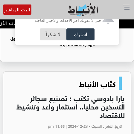
البث المباشر
أترغب في تفعيل الإشعارات؟
حتى لا تفوتك آخر الأحداث والأخبار العاجلة
عمان الاهلية بطلة الجامعات الأردني
اشترك
لا شكراً
فتيات يستغللنه لتحقيق مكاسب مادية.. هل تحول
الزواج لصفقة تجارية؟
كتّاب الأنباط
يارا بادوسي تكتب : تصنيع سجائر
التسخين محليا.. استثمار واعد وتنشيط
للاقتصاد
تاريخ النشر : السبت - pm 11:33 | 2024-12-28