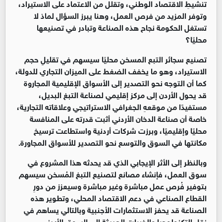
تنشيطِ الاقتصاد الوطني، وتقلل من الاعتماد على الاستيراد،
وتوفر المزيد من فرص العمل، وهنا يبرز السؤال لماذ لا
تستغل الحكومة نجاح هذه الصناعة وتبادر في تصنيعها
محليًا؟
تصنيع سجائر التبع المسخن محليًا سيسهم في تقليلِ حجم
الاستيراد، وهو ما يخفف الضغط على الميزان التجاري للدولة،
كما أن التوجه نحو التصدير إلى الأسواق الإقليمية المجاروة
قد يحول الأردن إلى مركز إقليمي لصناعة التبغ البديل،
مستفيدًا من موقعهِ الجغرافي الاستراتيجي وعلاقاته التجارية،
خاصة أن صناعة الدخان الأردني أثبت قدرته على المنافسة
محليًا وإقليميًا، وبرزت شركات أردنية واستطاعت ترسيخ
مكانتها في السوق والتوسع نحو التصدير للأسواق المجاورة
.
وبالنظر إلى الأثر الإيجابي الذي قد يحدثه هذا المشروع في
سوق العمل، فإنشاء مصانع لتصنيع التبغ المُسخن سيسهم
بتوفير فُرص عمل مباشرة وغير مباشرة وسيعزز من دورِ
القطاع الصناعي في دعم الاقتصاد المحلي، وتطوير هذه
الصناعة قد يحفز الاستثمارات الأجنبية وبالتالي يساهم في
نقل التكنولوجيا والخبرات الحديثة إلى السوق الأردني
.