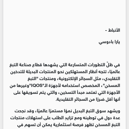
الأنباط -
يارا بادوسي
في ظلِّ التطورات المتسارعة التي يشهدها قطاع صناعة التبغ
عالميًا، تتجه أنظار المستهلكين نحو المنتجات البديلة للتدخين
التقليدي، مثل السجائر الإلكترونية، ومنتجات "التبغ
المسخن"، المخصص استخدامه لأجهزة الـ
"IQOS"
وغيرها من
الأجهزة التي تعتمد مبدأ التسخين، والتي يتم تسويقها على
أنها أقل ضررًا من السجائرِ التقليدية
.
ويشهد سوق التبغ البديل نموًا مستمرًا عالميًا، وقد نجحت
عدة دول في توطينه ومع تزايدِ الطلب على استهلاك منتجات
التبغ المسخن تظهر فرصة استثمارية يمكن أن تسهم في