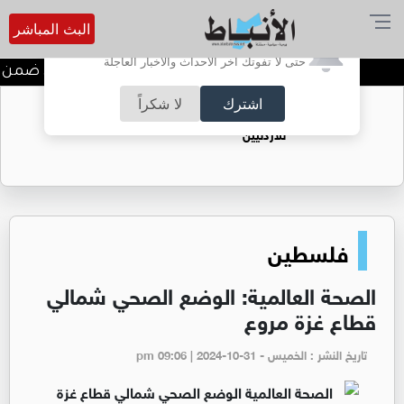
البث المباشر
أترغب في تفعيل الإشعارات؟
حتى لا تفوتك آخر الأحداث والأخبار العاجلة
ندوة تعاين التراث الأردني ضمن ا
اشترك
لا شكراً
حقل الريشة حين يتحول الغاز إلى فرص عمل
للأردنيين
فلسطين
الصحة العالمية: الوضع الصحي شمالي
قطاع غزة مروع
تاريخ النشر : الخميس - pm 09:06 | 2024-10-31