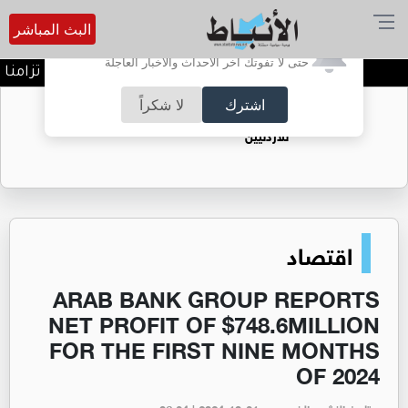
البث المباشر
أترغب في تفعيل الإشعارات؟
حتى لا تفوتك آخر الأحداث والأخبار العاجلة
خطة أمنية ومرورية شاملة تزامنا مع 
اشترك
لا شكراً
حقل الريشة حين يتحول الغاز إلى فرص عمل
للأردنيين
اقتصاد
ARAB BANK GROUP REPORTS
NET PROFIT OF $748.6MILLION
FOR THE FIRST NINE MONTHS
OF 2024