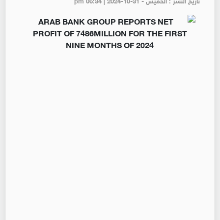
تاريخ النشر : الخميس - pm 06:34 | 2024-10-31