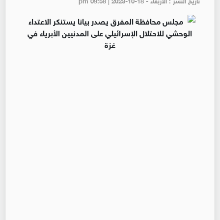
تاريخ النشر : الأربعاء - pm 09:58 | 2023-10-18