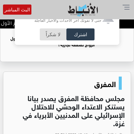
البث المباشر
أترغب في تفعيل الإشعارات؟
حتى لا تفوتك آخر الأحداث والأخبار العاجلة
تتويج الفرق الفائزة في اليوم الأول م
اشترك
لا شكراً
فتيات يستغللنه لتحقيق مكاسب مادية.. هل تحول
الزواج لصفقة تجارية؟
المفرق
مجلس محافظة المفرق يصدر بيانا
يستنكر الاعتداء الوحشي للاحتلال
الإسرائيلي على المدنيين الأبرياء في
غزة.