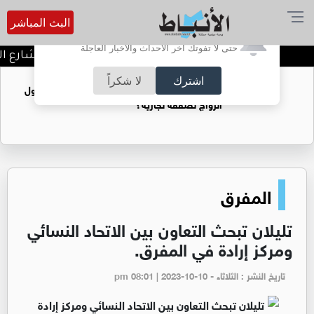
البث المباشر
أترغب في تفعيل الإشعارات؟
حتى لا تفوتك آخر الأحداث والأخبار العاجلة
توقيف شبكات دعارة في شارع الح
اشترك
لا شكراً
فتيات يستغللنه لتحقيق مكاسب مادية.. هل تحول
الزواج لصفقة تجارية؟
المفرق
تليلان تبحث التعاون بين الاتحاد النسائي
ومركز إرادة في المفرق.
تاريخ النشر : الثلاثاء - pm 08:01 | 2023-10-10