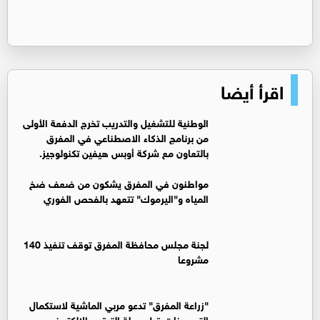
اقرأ أيضا
الوطنية للتشغيل والتدريب تخرج الدفعة الأولى
من برنامج الذكاء الاصطناعي في المفرق
بالتعاون مع شركة أوبس هيفين تكنولوجيز.
مواطنون في المفرق يشكون من ضعف ضخ
المياه و"اليرموك" تتعهد بالفحص الفوري
لجنة مجلس محافظة المفرق توقف تنفيذ 140
مشروعا
"زراعة المفرق" تدعو مربي الماشية لاستكمال
التحصينات قبل حملة الترقيم الإلكتروني