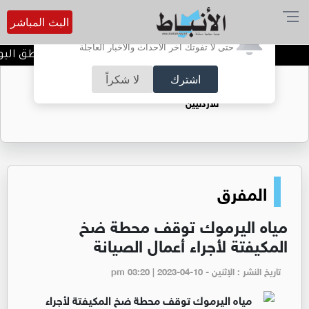
البث المباشر
أترغب في تفعيل الإشعارات؟
حتى لا تفوتك آخر الأحداث والأخبار العاجلة
اجواء حارة في اغلب المناطق الي
اشترك
لا شكراً
حقل الريشة حين يتحول الغاز إلى فرص عمل
للأردنيين
المفرق
مياه اليرموك توقف محطة ضخ
المكيفتة لأجراء أعمال الصيانة
تاريخ النشر : الإثنين - pm 03:20 | 2023-04-10