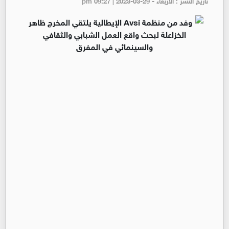
تاريخ النشر : الأربعاء - pm 09:27 | 2023-03-29