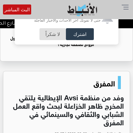
البث المباشر
أترغب في تفعيل الإشعارات؟
حتى لا تفوتك آخر الأحداث والأخبار العاجلة
توقيف شبكات دعارة في شارع الحمر
اشترك
لا شكراً
فتيات يستغللنه لتحقيق مكاسب مادية.. هل تحول
الزواج لصفقة تجارية؟
المفرق
وفد من منظمة Avsi الإيطالية يلتقي
المخرج ظاهر الخزاعلة لبحث واقع العمل
الشبابي والثقافي والسينمائي في
المفرق