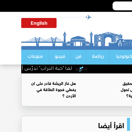
English
كنولوجيا
رياضة
فن
فيديو
منوعات
لما "حبة التراب" تدرّس أباطرة السياسة
حقيق
هل غاز الريشة قادر على ان
 تحول
يغطي فجوة الطاقة في
ية؟
الأردن ؟
اقرأ أيضا