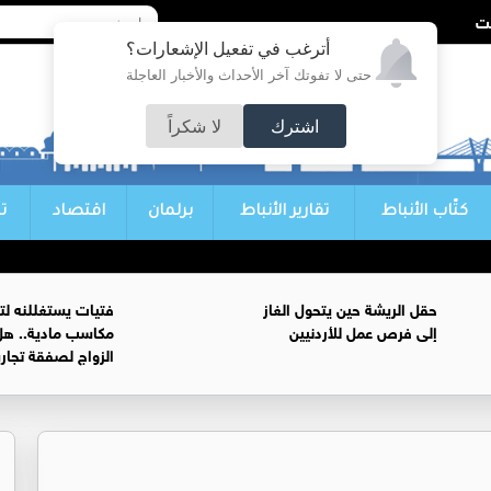
أترغب في تفعيل الإشعارات؟
حتى لا تفوتك آخر الأحداث والأخبار العاجلة
اشترك
لا شكراً
كتّاب الأنباط
تقارير الأنباط
برلمان
اقتصاد
ت
حقل الريشة حين يتحول الغاز
فتيات يستغللنه لت
إلى فرص عمل للأردنيين
مكاسب مادية.. هل
الزواج لصفقة تجار