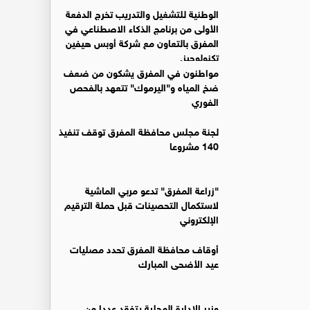
الوطنية للتشغيل والتدريب تخرج الدفعة
الأولى من برنامج الذكاء الاصطناعي في
المفرق بالتعاون مع شركة أوبس هيفين
تكنولوجيز.
مواطنون في المفرق يشكون من ضعف
ضخ المياه و"اليرموك" تتعهد بالفحص
الفوري
لجنة مجلس محافظة المفرق توقف تنفيذ
140 مشروعا
"زراعة المفرق" تدعو مربي الماشية
لاستكمال التحصينات قبل حملة الترقيم
الإلكتروني
أوقاف محافظة المفرق تحدد مصليات
عيد الأضحى المبارك
وزير الإدارة المحلية يتفقد عددا من