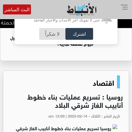
البث المباشر
أترغب في تفعيل الإشعارات؟
حتى لا تفوتك آخر الأحداث والأخبار العاجلة
الجيش يفتح باب التجنيد لحملة ال
اشترك
لا شكراً
فتيات يستغللنه لتحقيق مكاسب مادية.. هل تحول
الزواج لصفقة تجارية؟
اقتصاد
روسيا : تسريع عمليات بناء خطوط
أنابيب الغاز شرقي البلاد
تاريخ النشر : الثلاثاء - am 12:00 | 2023-02-14