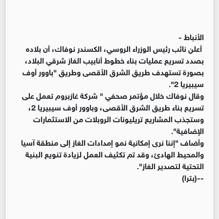
الأنباط -
أعلن نائب رئيس الوزراء الروسي، الكسندر نوفاك، أن بلاده
بصدد تسريع عمليات بناء خطوط أنابيب الغاز شرقي البلاد،
بصورة تستهدف طريق الشرق الأقصى وطريق "باوور أوف
سيبيريا 2".
وقال نوفاك خلال مؤتمر صحفي " شركة غازبروم تعمل على
تسريع بناء طريق الشرق الأقصى، وباوور أوف سيبيريا 2،
وستجذب المشاريع تريليونات الروبلات من الاستثمارات
الإضافية".
وأضاف "إننا نرى إمكانية نمو إمدادات الغاز إلى منطقة آسيا
والمحيط الهادئ، وقد تم تكثيف العمل لزيادة تنويع البنية
التحتية لتصدير الغاز".
--(بترا)