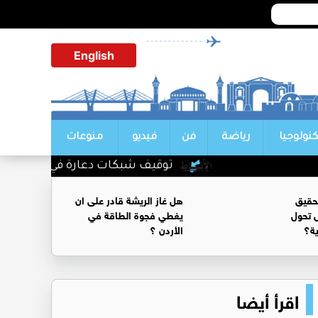
English
كنولوجيا
رياضة
فن
فيديو
منوعات
توقيف شبكات دعارة في شارع الحمرا
حقيق
هل غاز الريشة قادر على ان
 تحول
يغطي فجوة الطاقة في
ية؟
الأردن ؟
اقرأ أيضا