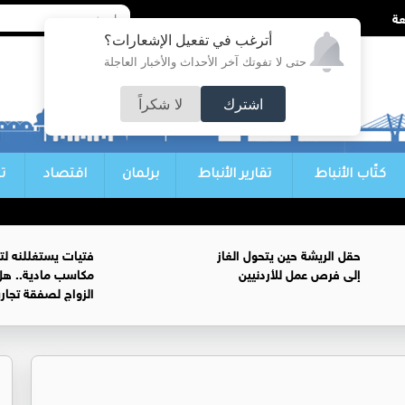
أترغب في تفعيل الإشعارات؟
حتى لا تفوتك آخر الأحداث والأخبار العاجلة
اشترك
لا شكراً
كتّاب الأنباط
تقارير الأنباط
برلمان
اقتصاد
ت
حقل الريشة حين يتحول الغاز
فتيات يستغللنه لت
إلى فرص عمل للأردنيين
مكاسب مادية.. هل
الزواج لصفقة تجار