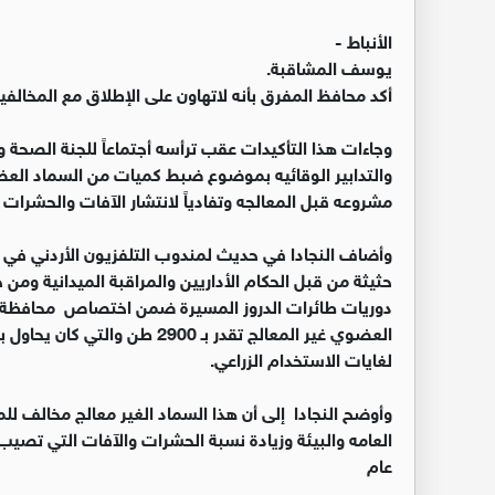
الأنباط -
يوسف المشاقبة.
أكد محافظ المفرق بأنه لاتهاون على الإطلاق مع المخالف
وجاءات هذا التأكيدات عقب ترأسه أجتماعاً للجنة الصحة وا
والتدابير الوقائيه بموضوع ضبط كميات من السماد العض
مشروعه قبل المعالجه وتفادياً لانتشار الآفات والحشرات
وأضاف النجادا في حديث لمندوب التلفزيون الأردني في
حثيثة من قبل الحكام الأداريين والمراقبة الميدانية ومن خ
دوريات طائرات الدروز المسيرة ضمن اختصاص محافظة ا
العضوي غير المعالج تقدر بـ 00
لغايات الاستخدام الزراعي.
وأوضح النجادا إلى أن هذا السماد الغير معالج مخالف ل
العامه والبيئة وزيادة نسبة الحشرات والآفات التي تصيب ا
عام