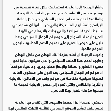
واشار الرحيبة إلى البلدية استطاعت خلال فترة قصيرة من
توقيع عدد من الاتفاقيات مع عدد من الجامعات الأردنية
والعالمية لدعم ملف ام الجمال السياحي من خلال إقامة
البرامج والمشاريع المشتركة والتي من شأنها أن تسهم في
تنشيط الحركة السياحية والتي بدأت بالارتفاع في الآونة
الاخيرة لإعداد السواح إلى موقع ام الجمال السياحي وهذا
دليل على حرص الجميع على تقديم الدعم المطلوب ليكون
الموقع عالميا.
وأعرب الرحيبة أن أمله بفزعة أبناء الوطن من داخل الوطن
وخارجه لدعم هذا الملف السياحي والذي سيكون بداية نحو
مسيرة التطور والحداثة والإنجاز محليا وعربيا وعالمياً، موضحاً
ان موقع ام الجمال السياحي يعد الاول على مستوى العالم
كمدينة سياحية متكاملة في موقع واحد من الأماكن التاريخية
والأثرية والكنائس والتي تعود إلى عصور تاريخية قديمة ما
يجعلها مؤهلة للفوز بهذا العالمي.
وعرض الرحيبة أبرز الخطط والجهود التي تقوم بها البلدية
لدعم ملف ترشح الموقع السياحي لقائمة التراث العالمي لهذا