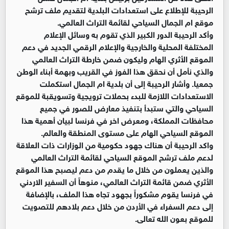
الرحيبة للإطلاع على استعدادات البلدية لتقديم ملف ترشح
موقع ام الجمال السياحي لقائمة التراث العالمي.
وأكد الرحيبة الدور الكبير الذي تقوم به وسائل الإعلام
المختلفة المحلية والخارجية والإعلام الرقمي الجديد في دعم
الموقع الأثري الهام وليكون ضمن خارطة التراث العالمي
والذي نأمل أن نحقق هذا الفوز في القريب وبهمة أبناء الوطن
جمعيا. وأشار الرحيبة إلى أن بلدية ام الجمال استكملت
الاستعدادات اللازمة للبدء بحملات ترويجية وتسويقبة للموقع
السياحي والتي ستبدأ بتنفيذ معارض للصور في جميع
محافظات المملكة، ومعرض اخر في فرنسا لبيان أهمية هذا
الموقع السياحي الهام على مستوى المنطقة والعالم.
واكد الرحيبة أن هناك جهود حكومية من الوزارات ذات العلاقة
لدعم ملف ترشح الموقع السياحي لقائمة التراث العالمي
والذين يعملون من خلال ما يقدم من دعم ليصبح هذا الموقع
الأثري ضمن قائمة التراث العالمي، منوهاً أن السفير الاردني
في فرنسا يقوم مشكوراً بجهود تجاه هذا الملف، بالإضافة
إلى دعم السفراء في الأردن من خلال دعم بلادهم للتصويت
للموقع بعون الله تعالى.