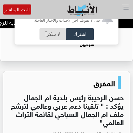
البث المباشر
أترغب في تفعيل الإشعارات؟
حتى لا تفوتك آخر الأحداث والأخبار العاجلة
اختتمت فعاليات بطولة الأندية للرجال 
اشترك
لا شكراً
حقل الريشة حين يتحول الغاز إلى فرص عمل
للأردنيين
المفرق
حسن الرحيبة رئيس بلدية ام الجمال
يؤكد : " تلقينا دعم عربي وعالمي لترشح
ملف ام الجمال السياحي لقائمة التراث
العالمي"