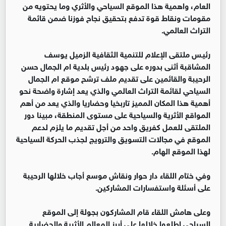
العام، واهمية هذا الموقع السياحي والأثري وما يحتويه من
مقومات ونقاط قوة تدفع بتحقيق نجاح فوزنا ضمن قائمة
التراث العالمي.
رئيـس ملتقى الإعلام للتنمية الثقافية الزميل يوسف
المشاقبة أثنى بدوره على جهود رئيس بلدية ام الجمال حسن
الرحيبة والقائمين على تقديم ملف ترشح موقع ام الجمال
السياحي لقائمة التراث العالمي والذي يعد إشارة واضحة نحو
أهمية هذا المكان المميز تاربخيا وحضاريا والذي يعد من أهم
المواقع الأثرية والسياحية على مستوى المنطقة، مبينا دور
الملتقى للعمل كفريق واحد من أجل تقديم ما يلزم لدعم
الموقع في مجالات التسويق والترويج لجذب الحركة السياحية
لهذا الموقع الهام.
وفي ختام اللقاء دار حوار ونقاش موسع أجاب خلالها الرحيبة
على أسئلة واستفسارات المشاركين.
وعلى هامش اللقاء قام المشاركون بجولة إلى الموقع
السياحي اطلعوا خلالها على أبرز المعالم الأثرية والحضارية