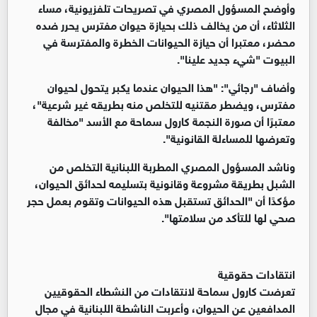
وأوضح المسؤول المصري في تصريحات تلفزيونية، مساء
الثلاثاء، أن من يخالف ذلك بحيازة حيوان مفترس يحرر ضده
محضر، معتبرا أن حيازة الحيوانات الخطرة والمفترسة في
البيوت "شيء جديد علينا".
وأضاف "رجائي": "هذا الحيوان عندما يكبر يتحول لحيوان
مفترس، ويضطر مقتنيه للتخلص منه بطريقه غير شرعية"،
معتبرًا أن صورة النجمة كارول سماحة مع الأسد "مخالفة
وتعرضها للمساءلة القانونية".
وناشد المسؤول المصري المطربة اللبنانية التخلص من
الشبل بطريقة مشروعة وقانونية بتسليمه لحدائق الحيوان،
مؤكدًا أن "الحدائق تستقبل هذه الحيوانات وتقوم بعمل حجر
صحي لها للتأكد من سلامتها".
انتقادات حقوقية
تعرضت كارول سماحة لانتقادات من النشطاء الحقوقيين
المدافعين عن الحيوان، وأعربت الناشطة اللبنانية في مجال