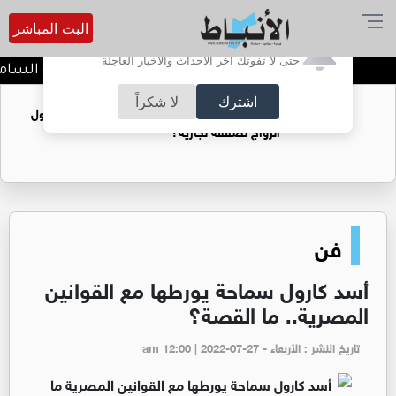
البث المباشر
أترغب في تفعيل الإشعارات؟
حتى لا تفوتك آخر الأحداث والأخبار العاجلة
استجابةً للتوجيهات الملكية السامية
اشترك
لا شكراً
فتيات يستغللنه لتحقيق مكاسب مادية.. هل تحول
الزواج لصفقة تجارية؟
فن
أسد كارول سماحة يورطها مع القوانين
المصرية.. ما القصة؟
تاريخ النشر : الأربعاء - am 12:00 | 2022-07-27