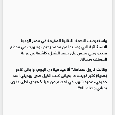
واستعرضت النجمة اللبنانية المقيمة في مصر الهدية
الاستثنائية التي وصلتها من محمد رحيم، وظهرت في مقطع
فيديو وهي تملس على جسد الشبل، كاشفة عن غرابة
الموقف وجماله.
وقالت كارول سماحة:" أنا عيد ميلادي اليوم، وإجاني كادو
(هدية) كتير غريب، ما بحياتي كنت أتخيل حدى يهديني أسد
حقيقي، عمره شهر، في أهضم من هيك! هيدي أحلى ذكرى
بحياتي وحياة الله".