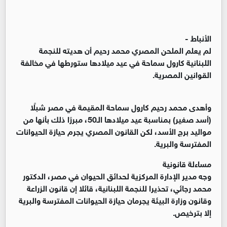
الأنباط -
لم يعلم الملحن المصري محمد رحيم أن هديته للنجمة
اللبنانية كارول سماحة في عيد ميلادها ستورطها في مخالفة
القوانين المصرية.
وأهدى محمد رحيم كارول سماحة المقيمة في مصر شبلًا
(أسد صغير) بمناسبة عيد ميلادها الـ50، مبررًا ذلك بأنها من
مواليد برج الأسد، لكن القانون المصري يجرم حيازة الحيوانات
المفترسة والبرية.
مساءلة قانونية
وجه مدير الإدارة المركزية لحدائق الحيوان في مصر، الدكتور
محمد رجائي، تحذيرا للنجمة اللبنانية، قائلا إن قانون الزراعة
وقانون وزارة البيئة يجرمان حيازة الحيوانات المفترسة والبرية
إلا بترخيص.