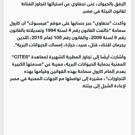
الرفق بالحيوان، غنى نحفاوي عن استيائها لتجاوز الفنانة
لقانون البيئة في مصر.
وأكدت "نحفاوي" عبر حسابها على موقع "فيسبوك" أن كارول
سماحة "خالفت القانون رقم 4 لسنة 1994 وتعديلاته بالقانون
رقم 9 لسنة 2009، والقانون رقم 105 لعام 2015، اللذين
يجرمان اقتناء، قتل، صيد، حيازة، إمساك الحيوانات البرية".
وأشارت أيضًا إلى تجاوز المطربة الشهيرة لمعاهدة "CITES"
المعنية بحماية الحيوانات البرية، معربة عن "صدمتها الكبيرة
بعدم إلمام كارول سماحة بهذه القوانين وقيامها بهذه
التجاوزات"، مشيرة إلى تواصلها مع الجهات المعنية في مصر
لإعادة الشبل إلى بيئته.