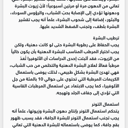
تعاني من الدهون مرة أو مرتين أسبوعياً؛ لأنّ زيوت البشرة
ودهونها تؤدي إلى الإصابة بحبّ الشباب، والرؤوس السوداء،
والبثور، إضافة إلى شحوب البشرة، علماً أنه يجب تقشير
البشرة بلطف، وتجنب الضغط الشديد عليها.
ترطيب البشرة
يجب الحفاظ على رطوبة البشرة حتى لو كانت دهنية، ولكن
يجب اختيار المرطب المناسب للبشرة الدهنية بأن يكون خالياً
من الزيوت، فقد أثبتت إحدى الدراسات أن الألوفيرا تُعَدّ
مرطباً فعالاً لعلاج البشرة الدهنية والتخلص من حب الشباب،
فهي تهدئ البشرة بشكلٍ طبيعي، لذلك يوصَى باستعمال
الكريمات المرطبة التي تحتوي على حوالي 10 بالمئة من جل
الألوفيرا، كما يجب الابتعاد عن استعمال المرطبات القاسية
التي تؤدي إلى جفاف الجلد وتهيجه.
استعمال التونر
يتحكم استعمال التونر بإنتاج دهون البشرة وزيوتها، علماً أنه
يجب تجنب استعمال التونر للبشرة الجافة، فقد يسبب ظهور
بقع جافة، كما يوصَى باستعماله للبشرة الدهنية التي تعاني