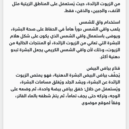
من الزيوت الزائدة، حيث يُستعمَل على المناطق الزيتية مثل
الأنف، والجبين، والذقن، فقط.
استخدام واقٍ للشمس
يلعب واقي الشمس دوراً هاماً في الحفاظ على صحة البشرة،
ويوصَى باستعمال واقي الشمس الذي يكون على شكل هلام
للبشرة التي تعاني من الزيوت الزائدة، أو المنتجات الخالية من
الزيوت، وذلك لأن واقي الشمس الكريمي يجعل البشرة تبدو
دهنية أكثر.
قناع بياض البيض
يُجفِّف بياض البيض البشرة الدهنية، فهو يمتص الزيوت
الزائدة عن البشرة، ويشد الجلد ويُغلق مسامات البشرة،
ويُستعمَل من خلال: خفق بياض بيضة واحدة، ثم وضعه على
الوجه، وتركه حتى يجف تماماً، ثم يتمّ شطفه بالماء الفاتر،
وفقاً لموقع موضوع.