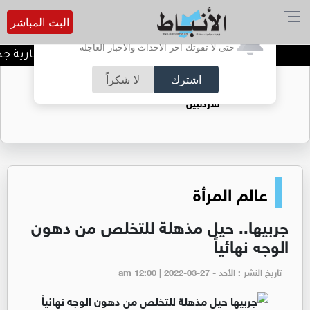
البث المباشر
أترغب في تفعيل الإشعارات؟
حتى لا تفوتك آخر الأحداث والأخبار العاجلة
الحكومة: 100 فرصة استثمارية جديدة وتطوير 3 مشاريع كبرى مع القطاع الخاص
اشترك
لا شكراً
حقل الريشة حين يتحول الغاز إلى فرص عمل
للأردنيين
عالم المرأة
جربيها.. حيل مذهلة للتخلص من دهون
الوجه نهائياً
تاريخ النشر : الأحد - am 12:00 | 2022-03-27