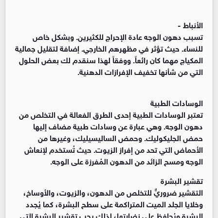
الأنباط -
تسبب دهون الوجه عادة الإحراج للكثيرين. وبشكل خاص
للنساء. حيث تؤثر في مظهرهم الخارجي. إضافة لتقليل جمالية
المكياج مهما كان رائعاً. ووفقاً لهذا سنقدم لك بعض الحلول
التي من شأنها تخفيف الإفرازات الدهنية.
الوسادات الطبية
تعتبر الوسادات الطبية إحدى الطرق الفعالة في التخلص من
دهون الوجه. وهي عبارة عن وسادات طبية مضاف إليها
حمض الجليكوليك. وحمض الساليسيليك، وغيرها من
الأحماض التي تحد من إفراز الزيوت. حيث تُستخدم لإنعاش
الوجه ومسح الزائد من الدهون المُفرزة على الوجه.
تقشير البشرة
التقشير ضروريٌّ للتخلص من الدهون، والزيوت، والأوساخ،
وخلايا الجلد الميت المتراكمة على سطح البشرة، كما يُجدد
البشرة ويُحافظ على نضارتها، لذلك يجب تقشير البشرة التي