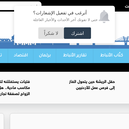
أترغب في تفعيل الإشعارات؟
حتى لا تفوتك آخر الأحداث والأخبار العاجلة
اشترك
لا شكراً
كتّاب الأنباط
تقارير الأنباط
برلمان
اقتصاد
ت
حقل الريشة حين يتحول الغاز
فتيات يستغللنه لت
إلى فرص عمل للأردنيين
مكاسب مادية.. هل
الزواج لصفقة تجار