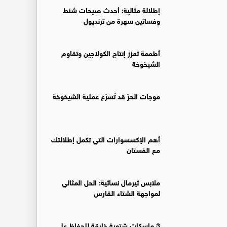
إطلالة مثالية: أحدث صيحات شنط
وفساتين سهرة من ترنديول
أطعمة تعزز إنتاج الكولاجين وتقاوم
الشيخوخة
موجات الحرّ قد تُسرّع عملية الشيخوخة
أهم الإكسسوارات التي تكمل إطلالتك
مع الفستان
ملابس ثيرمال نسائية: الحل المثالي
لمواجهة الشتاء القارس
3 ماسكات شتوية خارقة للحفاظ على