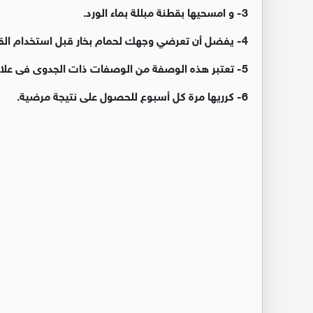
3- و امسحيها بقطنة مبللة بماء الورد.
4- يفضل أن تعرضي وجهك لحمام بخار قبل استخدام القناع للحصول على أقصي استفادة.
5- تعتبر هذه الوصفة من الوصفات ذات الجدوى فى علاج حبوب الوجه وتنقيه البشرة من اثاره المزعجة.
6- كرريها مرة كل أسبوع للحصول على نتيجة مرضية.