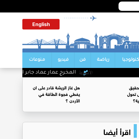
English
كنولوجيا
رياضة
فن
فيديو
منوعات
المخرج عمار عماد جابر الف مبروك
حقيق
هل غاز الريشة قادر على ان
 تحول
يغطي فجوة الطاقة في
ية؟
الأردن ؟
اقرأ أيضا