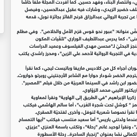
وانتصار البناء، وفهد حسين. كما أفردت المجلة ملفا خاصًّا
الملف خضير الزيدي، وشارك فيه عقيل عبدالحسين، وفيصل
تجربة الروائي عبدالرزاق قرنح الفائز بجائزة نوبل، قدمه
نصٍّ عنوانه: "عبور نحو قوس قزح الأمل والخلاص". وفي مطلع
نى"، كما يدرس عبداللطيف الوراري "تلقّيات المكون
منجز البحثيّ لـ"محسن مهدي الفيلسوف وعميد الدراسات
 في التجربة الروائية لأحمد علي الزين"، ومحرز راشدي يكتب
وران أجراه كل من كلاديس ماريفا وباتيست ليجي، كما نقرأ
يترجم الخضر شودار حوارا مع الشاعر الأرجنتيني روبرتو خواروث.
ور ابن راشد في السينما العربيّة من خلال فيلم "المصير".
كتور الليبي محمد الزوّاوي.
يا الإبراهيم "في الطريق إلى الهاوية" ونقرأ لمعاوية
لمز " كوشلٍ تحت شجرة الغَرَب"، أما سالم الهاشمي فيكتب
ما نقرأ نصوصا شعرية لنوفل، وأخرى لفتحيّة الصقري.
عندما ولدتني باريس" أما سعيد منتسب فيكتب "أيها التمساح
ّ"، ونقرأ لوحيد غانم "رحلة"، وتكتب باسمة العنزي "عزيزي
كمالي نصّا بعنوان "زنجبار الساحرة.. رحلة الأسطورة