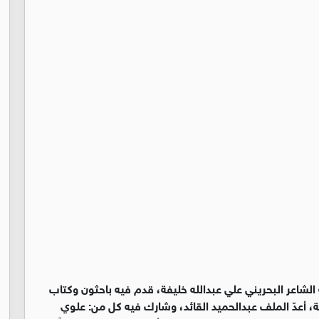
1) ملفّا واسعًا عن تجربة الشاعر البحريني علي عبدالله خليفة، قدم فيه باحثون وكتاب
ة، أعدّ الملف عبدالحميد القائد، وشارك فيه كل من: علوي