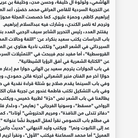
الهاشمي، ولولوة آل خليفة، وحسن مدن، وخليفة بن عربي، 
عن التجربة السردية للقاص العراقي محمد خضيّر، أعد 
إبراهيم كاظم، وحمزة عليوي. كما خصصت المجلة محورًا عن 
وترجم له ناصر الكندي، وشارك فيه عبدالسلام إبراهيم.
يفتتح العدد، رئيس التحرير الشاعر سيف الرحبي العدد ب
باب الدراسات يكتب سعيد بنكراد عن: "اللغة وحالات المع
السيرذاتي في الشعر العربي" وتكتب نادية هناوي عن ال
القروسطية"، أما مفيد نجم فيبحث في "التمثيلات السردية
عن "الكتابة الشعرية في أفق الرؤيا الشيطانية".
في باب الحوارات يترجم سعيد بن الهاني حوارا مع إدغار م
حوارًا آخر مع الفنان منير الشعراني أجرته فاتن حمودي، و
وفي باب السينما يقدم صلاح بو شتلة قراءة نقدية في حض
وفي باب التشكيل تكتب فاطمة غندور عن تجربة فنان الكاري
يطالعنا في باب الشعر نص "حرّة" لظبية خميس، ويكتب زكر
الرواحي "مسقط"، وسونيا الفرجاني " زهايمر"، ودلدار ف
"دفاتر تتدلى من النافذة"، ومريم الحتروشي" أوتادا"، ك
في مطلع باب النصوص نقرأ لعقل العويط نصًّا عنوانه "
عد إلى التابوت ونم!" ويكتب وليد النبهاني "حديثٌ جانبي
العميل" أما محمد السماعنة فيكتب "الأول"، ونقرأ لريم ال