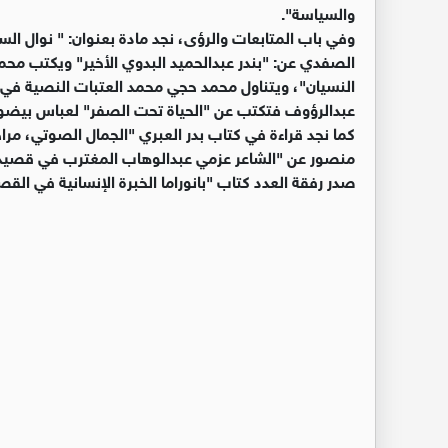
والسياسة".
وفي باب المتابعات والرؤى، نجد مادة بعنوان: " نوال الس
الصفدي عن: "بندر عبدالحميد البدوي الأخير" ويكتب محمد
النسيان"، ويتناول محمد حجي محمد العتبات النصية في
عبدالرؤوف فتكتب عن "الحياة تحت الصفر" لعباس بيضون"
كما نجد قراءة في كتاب بدر العبري "الجمال الصوتي، مراج
منصور عن "الشاعر عزمي عبدالوهاب المغترب في قصيدة 
صدر رفقة العدد كتاب "بانوراما الخبرة الإنسانية في القص