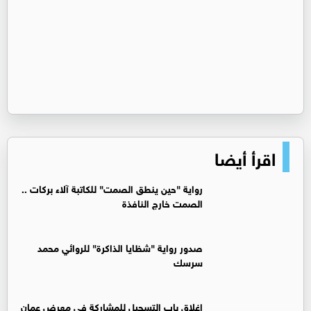
اقرأ أيضا
رواية "حين ينطق الصمت" للكاتبة آلاء بركات ..
الصمت خارج النافذة
صدور رواية "شظايا الذاكرة" للروائي محمد
سرسك
إغلاق باب التسجيل للمشاركة في معرض عمان