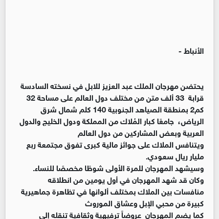
الأنباط -
يحتضن مهرجان الملك عبد العزيز للابل في نسخته السادسة
قرابة 33 ألف متن من مختلف دول العالم على مساحة 32
كم2 بمنطقة الصياهد الجنوبية 140 كلم شمال شرق
الرياض، جامعًا كبار المُلاك من المملكة ودول الخليج والدول
العربية وبعض المشاركين من دول العالم
ويتنافس الملاك على جوائز مالية كبرى تفوق مجتمعة ربع
مليار ريال سعودي.
وسيشهد المهرجان للمرة الأولى شوطًا مخصصًا للنساء.
وكان قد شهد المهرجان في أول يومين من انطلاقه
منافسات بين الملاك بمختلف ألوانها في تظاهرة جماهيرية
كبيرة من محبي الإبل وعشاق الموروث
كما يضم المهرجان عروضاً ترفيهية وثقافية تنقله إلى