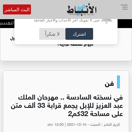
البث المباشر
أترغب في تفعيل الإشعارات؟
حتى لا تفوتك آخر الأحداث والأخبار العاجلة
التفكير الإيجابي والصحة النفسية..
اشترك
لا شكراً
فتيات يستغللنه لتحقيق مكاسب مادية.. هل تحول
الزواج لصفقة تجارية؟
فن
في نسخته السادسة .. مهرحان الملك
عبد العزيز للإبل يجمع قرابة 33 ألف متن
على مساحة 32كم2
تاريخ النشر : السبت - am 12:00 | 2021-12-18