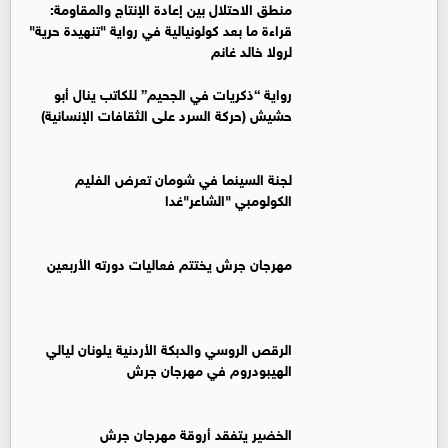
منطق الاحتلال بين إعادة الإنتاج والمقاومة:
قراءة ما بعد كولونيالية في رواية "تنهيدة حرية"
لرولا خالد غانم
رواية “ذكريات في الجحيم” للكاتب ينال أبو
حشيش (حركة السرد على الثقافات الإنسانية)
لجنة السينما في شومان تعرض الفليم
الكولومبي "الشاعر"غدا
مهرجان جرش يختتم فعاليات دورته الأربعين
الرقص الروسي والدبكة الأردنية يلونان ليالي
الهيبودروم في مهرجان جرش
الخضير يتفقد أروقة مهرجان جرش