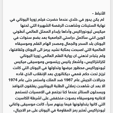
الأنباط -
لم يكن يدور في خلدي عندما حضرت فيلم زوربا اليوناني في
نهاية الستينات وشاهدت الرقصة الشهيرة التي لحنها
ميكيس ثيوذوراكيس وأداها بإبداع الممثل العالمي أنطوني
كوين انني سأكمل دراستي الجامعية بعد بضع سنوات في
اليونان بلد السحر والجمال ومصدر الهام الفلم وموسيقاه
العالمية التي اصبحت بمثابة نشيد يرمز الى اليونان وثقافتها،
ولم يتبادر لذهني ان رواية الفلم العالمي زوربا اليوناني
لكزانتزاكيس، وأشعار يانيس ريتسوس وموسيقى ميكيس
ثيوذوراكيس محظور عرضها وتداولها في اليونان التي كانت
ترزخ تحت حكم قمعي ديكتاتوري بعد الإنقلاب الذي قاده
جنرالات الجيش عام 1967 ضد الملك واستمر حتى عام 1974
الا بعد ان شاهدت زملائي الطلبة اليونانيين يغلقون النوافذ
ويسدلون الستائر عندما كنا نجتمع في الامسيات لنستمع
لاغانيه وموسيقاه بصوت منخفض على اشرطة الكاسيت
التي كانوا يتداولونها فيما بينهم سراً، كانت موسيقى واغاني
ثيوذراكيس تُعتبر رمز المقاومة في اليونان على مر الاجيال،