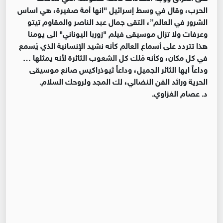
الحرب، وقال في وسط إسرائيل "انها أمة صغيرة، هي اساس
الشرور في العالم”، التقى جمال عبد الناصر والمقاوم تيتو
وعرفات ولا تزال موسيقى فيلم "زوربا اليوناني" الى يومنا
هذا تتردد على أسماع العالم كأنه نشيد الإنسانية الذي يُسمع
في كل مكان، وكأنه مُلك كل الشعوب الثائرة لأنه يمثلها …
وداعاً ايها الثائر الجميل، وداعاً ثيوذراكيس صانع موسيقى
الحرية ورائد الفن النضالي، لك المجد ولروحك السلام.
د. عصام الغزاوي.