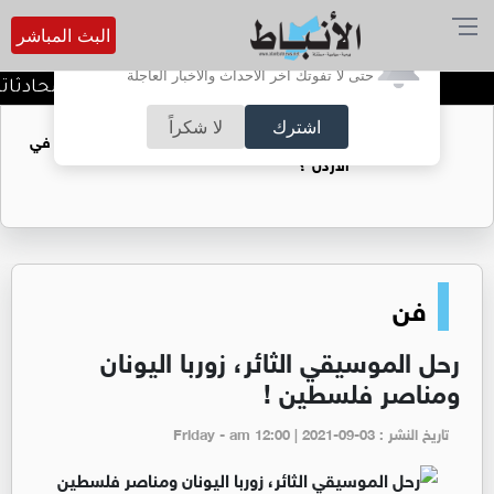
البث المباشر
أترغب في تفعيل الإشعارات؟
حتى لا تفوتك آخر الأحداث والأخبار العاجلة
كيف تحافظ على خصوصية محادثاتك مع
اشترك
لا شكراً
هل غاز الريشة قادر على ان يغطي فجوة الطاقة في
الأردن ؟
فن
رحل الموسيقي الثائر، زوربا اليونان
ومناصر فلسطين !
تاريخ النشر : Friday - am 12:00 | 2021-09-03