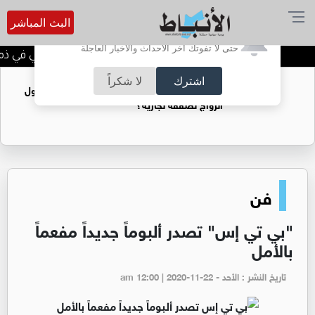
البث المباشر
أترغب في تفعيل الإشعارات؟
حتى لا تفوتك آخر الأحداث والأخبار العاجلة
الحاجة خالدة محمود الكرمي في ذمة ا
اشترك
لا شكراً
فتيات يستغللنه لتحقيق مكاسب مادية.. هل تحول
الزواج لصفقة تجارية؟
فن
"بي تي إس" تصدر ألبوماً جديداً مفعماً
بالأمل
تاريخ النشر : الأحد - am 12:00 | 2020-11-22