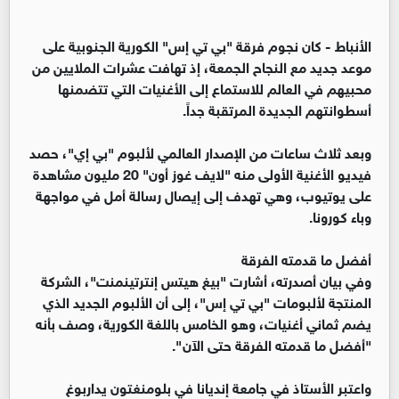
الأنباط -
كان نجوم فرقة "بي تي إس" الكورية الجنوبية على
موعد جديد مع النجاح الجمعة، إذ تهافت عشرات الملايين من
محبيهم في العالم للاستماع إلى الأغنيات التي تتضمنها
أسطوانتهم الجديدة المرتقبة جداً.
وبعد ثلاث ساعات من الإصدار العالمي لألبوم "بي إي"، حصد
فيديو الأغنية الأولى منه "لايف غوز أون" 20 مليون مشاهدة
على يوتيوب، وهي تهدف إلى إيصال رسالة أمل في مواجهة
وباء كورونا.
أفضل ما قدمته الفرقة
وفي بيان أصدرته، أشارت "بيغ هيتس إنترتينمنت"، الشركة
المنتجة لألبومات "بي تي إس"، إلى أن الألبوم الجديد الذي
يضم ثماني أغنيات، وهو الخامس باللغة الكورية، وصف بأنه
"أفضل ما قدمته الفرقة حتى الآن".
واعتبر الأستاذ في جامعة إنديانا في بلومنغتون يداربوغ