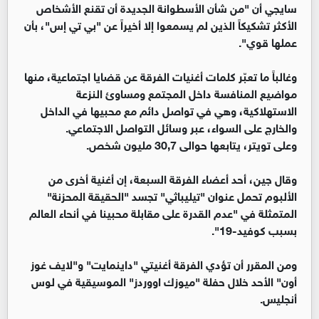
سايجي أن "من شأن الأسطوانة الجديدة أن تقنع الأشخاص
الأكثر تشكيكاً الذين لم يسمعوا إلا أخيراً عن "بي تي إس"، بأن
عملها قوي".
وغالباً ما تعبّر كلمات أغنيات الفرقة عن قضايا اجتماعية، منها
مواضيع المنافسة داخل المجتمع ومساوئ النزعة
الاستهلاكية، وهي في تواصل دائم مع محبيها في الداخل
والخارج على السواء، عبر وسائل التواصل الاجتماعي.
وعلى تويتر، يتابعها حوالى 30,7 مليون شخص.
وقال جين، أحد أعضاء الفرقة السبعة، إن أغنية أخرى من
الألبوم تحمل عنوان "تيليباثي" تجسد "الحقيقة المحزنة"
المتمثلة في "عدم القدرة على مقابلة محبينا في أنحاء العالم
بسبب كوفيد-19".
ومن المقرر أن تؤدي الفرقة أغنيتي "داينمايت" و"لايف غوز
أون" الأحد خلال حفلة "ميوزك اووردز" الموسيقية في لوس
أنجليس.