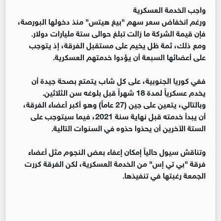
واجب الخدمة العسكرية
ورغم انخفاض سعر سهم "بيغ هيتس" منذ دخولها البورصة،
فإن قيمة الشركة ما زالت تبلغ حوالى ستة مليارات دولار.
ومع ذلك، ثمة ظل يخيم على مستقبل الفرقة، إذ يتوجب
على أعضائها السبعة أن يؤدوا خدمتهم العسكرية.
ففي كوريا الجنوبية، على كل شاب يتمتع بصحة جيدة أن
يخدم عسكرياً لمدة 18 شهراً قبل بلوغه سن الثلاثين.
وبالتالي، يتعين على جين (27 عاماً) وهو أكبر أعضاء الفرقة،
أن يبدأ خدمته قبل نهاية سنة 2021، فيما سيتوجب على
الستة الآخرين أن يحذوا حذوه في السنوات التالية.
وتناقش سيول حالياً إمكان إعفاء بعض النجوم مثل أعضاء
فرقة "بي تي إس" من الخدمة العسكرية، لكن الفرقة كررت
الجمعة رغبتها في تنفيذها.