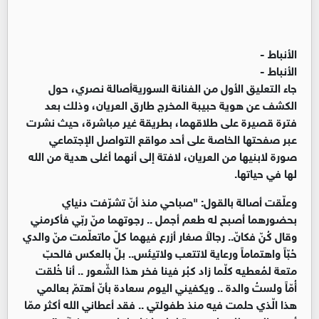
الأنباط -
الأنباط -
جاء التعليق الأول من الفنانة السورية ​أصالة نصري، حول
الكشف عن هوية حبيبة المخرج ​طارق العريان​، وذلك بعد
فترة قصيرة على طلاقهما، بطريقة غير مباشرة، حيث نشرت
عبر صفحتها الخاصة على أحد مواقع التواصل الإجتماعي
صورة لابنيها من العريان، لافتة إلى أنهما أغلى هدية من الله
لها في حياتها
.
وعلّقت أصالة بالقول: "صباحي منذ أنّ تشرّفت دنياي
بحضورهما أصبح له طعم أجمل .. رجوتهما منّ ربّي فأكرمني
وقال كُنّ فكانّ.. رجالاً صغار أزرع فيهما كلّ ماتعلّمت منّ والدي
حُبّاً واهتماماً ورعاية لاتتعب ولاتيئس.. بلّ بالعكس فالحبّ
متعة لمُعطيه كلّما زاد كبُر فينا فخر هذا الشّعور .. أنا خُلقت
أُمّاً ولستُ والدة .. ويكفيني اليوم سعادة بأنّ أهتمّ بعالمي
هذا الّذي حلمت فيه منذ طفولتي .. فقد أعطاني الله أكثر ممّا