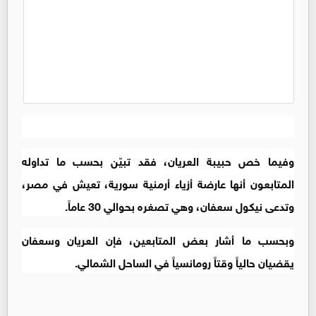
وفيما خص حبيبة العريان، فقد تبيّن بحسب ما تداوله
المتابعون أنها عارضة أزياء أرمنية سورية، تعيش في مصر،
وتدعى ​نيكول سعفان​، وهي تصغره بحوالي 30 عاماً.
وبحسب ما أشار بعض المتابعين، فإن العريان وسعفان
يقضيان حالياً وقتاً رومانسياً في الساحل الشمالي.