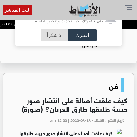
البث المباشر
أترغب في تفعيل الإشعارات؟
حتى لا تفوتك آخر الأحداث والأخبار العاجلة
الضحك وقت الأزمات.. خلل نفسي أم 
اشترك
لا شكراً
حقل الريشة حين يتحول الغاز إلى فرص عمل
للأردنيين
فن
كيف علقت أصالة على انتشار صور
حبيبة طليقها طارق العريان؟ (صورة)
تاريخ النشر : الثلاثاء - am 12:00 | 2020-08-18