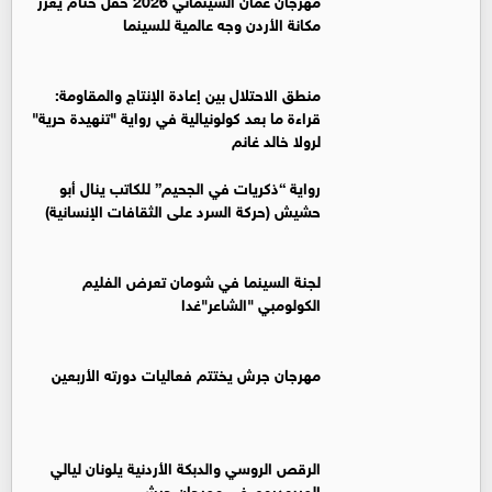
مكانة الأردن وجه عالمية للسينما
منطق الاحتلال بين إعادة الإنتاج والمقاومة:
قراءة ما بعد كولونيالية في رواية "تنهيدة حرية"
لرولا خالد غانم
رواية “ذكريات في الجحيم” للكاتب ينال أبو
حشيش (حركة السرد على الثقافات الإنسانية)
لجنة السينما في شومان تعرض الفليم
الكولومبي "الشاعر"غدا
مهرجان جرش يختتم فعاليات دورته الأربعين
الرقص الروسي والدبكة الأردنية يلونان ليالي
الهيبودروم في مهرجان جرش