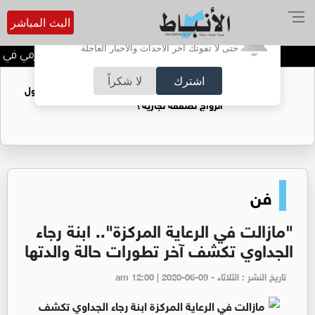
البث المباشر
أترغب في تفعيل الإشعارات؟
حتى لا تفوتك آخر الأحداث والأخبار العاجلة
الحاجة خالدة محمود الكرمي في ذمة
اشترك
لا شكراً
فتيات يستغللنه لتحقيق مكاسب مادية.. هل تحول
الزواج لصفقة تجارية؟
فن
"مازالت في الرعاية المركزة".. ابنة رجاء
الجداوي تكشف آخر تطورات حالة والدتها
تاريخ النشر : الثلاثاء - am 12:00 | 2020-06-09