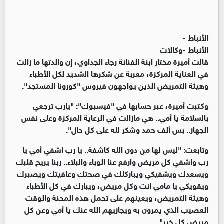
الأنباط -
الأنباط -وكالات
قالت أميرة مختار ابنة الفنانة رجاء الجداوي، إن والدتها ما زالت
في العناية المركزة، معربة عن شكرها الشديد لكل الأطباء
وهيئة التمريض الذين يواجهون فيروس "كورونا المستجد".
وكتبت أميرة، عبر حسابها في "فيسبوك": "يارب ترجعي
بالسلامة يا أمي.. هي مازالت في الرعاية المركزة وعلى نفس
الجهاز.. بس ألف حمد وشكر لله على كل حال".
وتابعت: "ليس لها من دون الله كاشفة.. يا رب اشفي أمي يا
رب واشفي كل مريض وارفع عنا الوباء والبلاء.. ربنا يريح قلبك
ويسعدك ويشفيكي ويباركلك في صحتك وعافيتك ويصبرك
ويقويكي يا مامي انت وكل مريض، ويبارك في كل الأطباء
وهيئة التمريض، ويعينهم على تحمل هذه المحنة والوقت
العصيب الذي يمرون به ويجازيهم الله عنك يا أمي وعن كل
مريض كل خير".