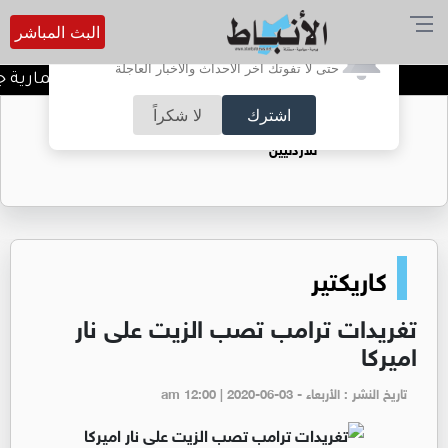
البث المباشر
أترغب في تفعيل الإشعارات؟
حتى لا تفوتك آخر الأحداث والأخبار العاجلة
الحكومة: 100 فرصة استثمارية جديدة وتطوير 3 مشاريع كبرى مع القطاع الخاص
اشترك
لا شكراً
حقل الريشة حين يتحول الغاز إلى فرص عمل
للأردنيين
كاريكتير
تغريدات ترامب تصب الزيت على نار
اميركا
تاريخ النشر : الأربعاء - am 12:00 | 2020-06-03