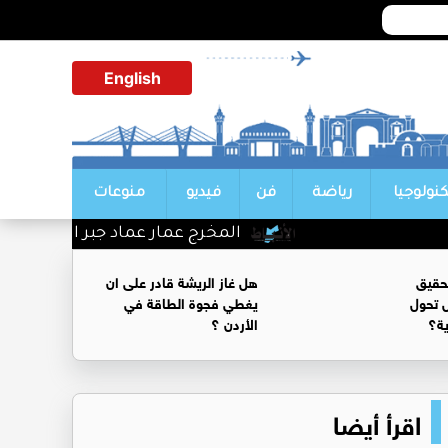
English
كنولوجيا
رياضة
فن
فيديو
منوعات
المخرج عمار عماد جبر الف مبروك
حقيق
هل غاز الريشة قادر على ان
 تحول
يغطي فجوة الطاقة في
ية؟
الأردن ؟
اقرأ أيضا