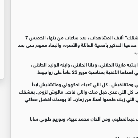
حققت أغنية جديدة للفنان عاصي الحلاني تحمل اسم "بعشقك” آلاف المشاهدات، بعد ساعات من بثها، الخميس 7
لتي كان هدفها التذكير بأهمية العائلة والأسرة، والبقاء معهم حتى بعد
ب
.
ه ماريتا الحلاني، ودانا الحلاني، وابنه الوليد الحلاني،
نية بمناسبة مرور 25 عاماً على زواجهما
.
 ومتقلقيش.. كل اللي تعبك احكهولي وماتشليش ابداً
.. كل اللي عدى قبل منك واللي فات.. مالوش لزوم.. بعشقك
للي زيك خلصوا أصلاً من زمان.. أنا بوعدك أفضل معاكي
 عبدالعظيم، ومن ألحان محمد عبية، وتوزيع طوني سابا
لته الجميلة