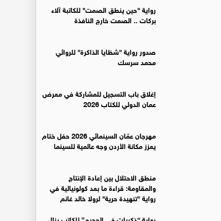
رواية "حين ينطق الصمت" للكاتبة آلاء
بركات .. الصمت خارج النافذة
صدور رواية "شظايا الذاكرة" للروائي
محمد سرسك
إغلاق باب التسجيل للمشاركة في معرض
عمان الدولي للكتاب 2026
مهرجان عمّان السينمائي 2026 حفل ختام
يعزز مكانة الأردن وجه عالمية للسينما
منطق الاحتلال بين إعادة الإنتاج
والمقاومة: قراءة ما بعد كولونيالية في
رواية "تنهيدة حرية" لرولا خالد غانم
رواية “ذكريات في الجحيم” للكاتب ينال