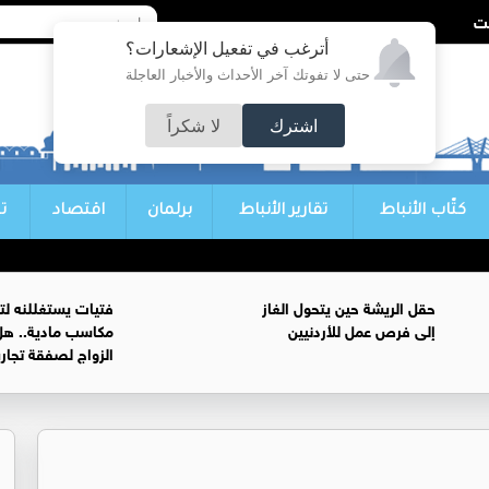
أترغب في تفعيل الإشعارات؟
حتى لا تفوتك آخر الأحداث والأخبار العاجلة
اشترك
لا شكراً
كتّاب الأنباط
تقارير الأنباط
برلمان
اقتصاد
ت
حقل الريشة حين يتحول الغاز
فتيات يستغللنه لت
إلى فرص عمل للأردنيين
مكاسب مادية.. هل
الزواج لصفقة تجار