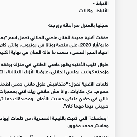
الأنباط -
الأنباط -وكالات
سجَّلها بالمنزل مع أبنائه وزوجته
مايو/أيار 2020، على منصة روتانا في يوتيوب، وا
انتهاء الحجر الصحي، حسب ما قاله الفنان في نهاية الكلي
طوال كليب الأغنية يظهر عاصي الحلاني في منزله برفقة ابنتي
وزوجته كوليت بوليس الحلاني، عارضة الأزياء اللبنانية، التي أهداها الأغ
كلمات الأغنية تقول: "متخافيش طول مانتي جمبي اطمني
هموم.. دي حكايات.. وانا مش هلاقي زيك انتي بمعجزات
ياللي في حضن عنيكي حسيت بالأمان.. ومصدقك ده انتي ا
حبيبتي ديماً مهما كان
”.
"
بعشقك” التي كُتبت باللهجة المصرية، من كلمات إيهاب
وماستر محمد مقهور
.
الفنانة نجوى كرم كانت بين أوائل من هنّأوه بالأغنية وبعائ