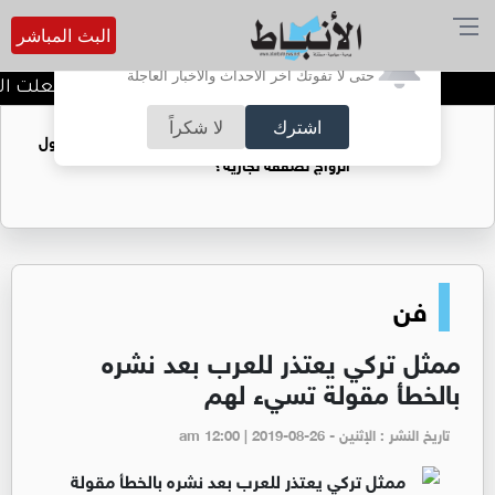
البث المباشر
أترغب في تفعيل الإشعارات؟
حتى لا تفوتك آخر الأحداث والأخبار العاجلة
العيسوي: الرؤية الملكية جعلت الأردن
اشترك
لا شكراً
فتيات يستغللنه لتحقيق مكاسب مادية.. هل تحول
الزواج لصفقة تجارية؟
فن
ممثل تركي يعتذر للعرب بعد نشره
بالخطأ مقولة تسيء لهم
تاريخ النشر : الإثنين - am 12:00 | 2019-08-26