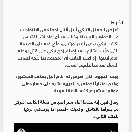
الأنباط -
تعرّض الممثل التركي أنيل ألتان لحملة من الانتقادات
من الجماهير العربية؛ وذلك بعد أن أعاد نشر اقتباس
لكاتب تركيّ يُدعى ألبير أورتيلي، علّق فيه على الجريمة
التي هزّت الشارع، بعد إقدام زوج تركي على قتل زوجته
أمام ابنتها، إذ اعتبر الكاتب أن المجتمع بدأ يتّجه لضرب
النساء بعد مخالطتهم العرب.
وبعد الهجوم الذي تعرّض له، قام أنيل بحذف المنشور،
وقدم اعتذاراً لجماهيره العربية نشره على حسابه على
موقع إنستغرام كتبه باللغة العربية.
وقال أنيل إنه عندما أعاد نشر اقتباس جملة الكاتب التركي
لم يقرأها بالكامل، وكتبك: «أعتذر إذا جرحتكم، تركيا
بلدكم الثاني».