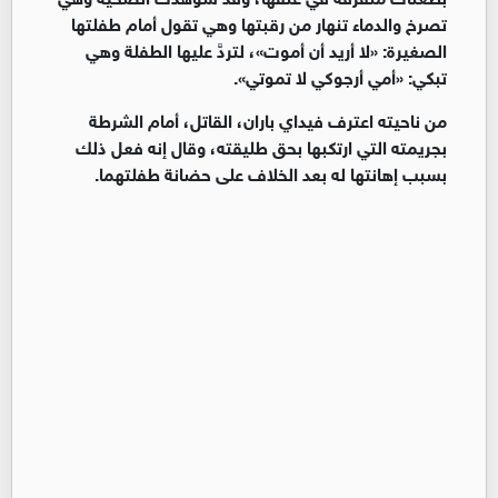
تصرخ والدماء تنهار من رقبتها وهي تقول أمام طفلتها
الصغيرة: «لا أريد أن أموت»، لتردَّ عليها الطفلة وهي
تبكي: «أمي أرجوكي لا تموتي».
من ناحيته اعترف فيداي باران، القاتل، أمام الشرطة
بجريمته التي ارتكبها بحق طليقته، وقال إنه فعل ذلك
بسبب إهانتها له بعد الخلاف على حضانة طفلتهما.