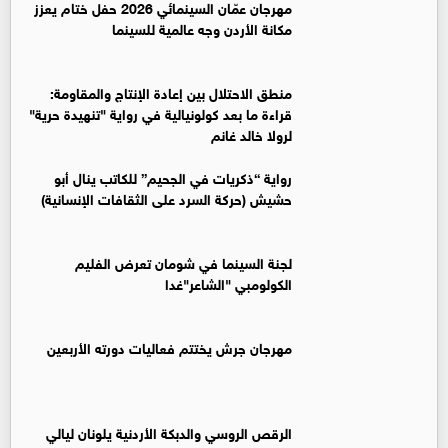
مهرجان عمّان السينمائي 2026 حفل ختام يعزز
مكانة الأردن وجه عالمية للسينما
منطق الاحتلال بين إعادة الإنتاج والمقاومة:
قراءة ما بعد كولونيالية في رواية "تنهيدة حرية"
لرولا خالد غانم
رواية “ذكريات في الجحيم” للكاتب ينال أبو
حشيش (حركة السرد على الثقافات الإنسانية)
لجنة السينما في شومان تعرض الفليم
الكولومبي "الشاعر"غدا
مهرجان جرش يختتم فعاليات دورته الأربعين
الرقص الروسي والدبكة الأردنية يلونان ليالي