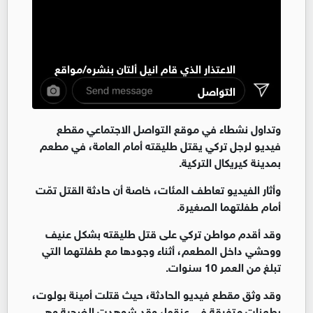
الاعتذار الذي قام انيل ألتان بنشره/مواقع
التواصل
وتداول نشطاء في موقع التواصل الاجتماعي مقطع
فيديو لرجل تركي يقتل طليقته أمام العامة، في مطعم
بمدينة كيريكال التركية.
وأثار الفيديو تعاطف المئات، خاصة أن حادثة القتل تمّت
أمام طفلتهما الصغيرة.
وقد أقدم مواطن تركي على قتل طليقته بشكل عنيف
ووحشي داخل المطعم، أثناء وجودها مع طفلتهما التي
تبلغ من العمر 10 سنوات.
وقد وثق مقطع فيديو الحادثة، حيث قتلت أمينة بولوت،
بطعنات متفرقة في عنقها، وقد شوهدت الضحية وهي