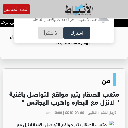
البث المباشر
أترغب في تفعيل الإشعارات؟
حتى لا تفوتك آخر الأحداث والأخبار العاجلة
النشامى..المستفيد!ومرحى لرجال ال
اشترك
لا شكراً
فتيات يستغللنه لتحقيق مكاسب مادية.. هل تحول
الزواج لصفقة تجارية؟
فن
متعب الصقار يثير مواقع التواصل باغنية
" لانزل مع البحاره واهرب اليجانس "
تاريخ النشر : الإثنين - am 12:00 | 2019-08-26