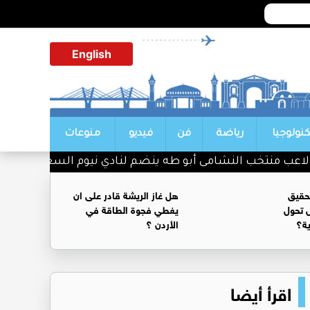
English
كنولوجيا
رياضة
فن
فيديو
منوعات
 منتخب النشامى أبو طه ينضم لنادي نيوم السعودي
حقيق
هل غاز الريشة قادر على ان
 تحول
يغطي فجوة الطاقة في
ية؟
الأردن ؟
اقرأ أيضا