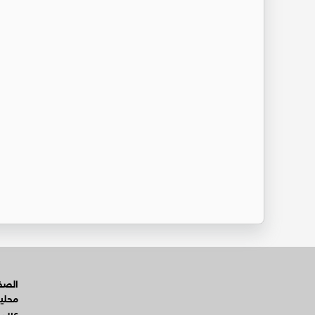
الصفح
محلي
عربي