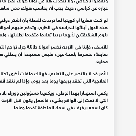
عبارة عن كراسي، حيث يجب أن يحاسب هؤلاء ممن ساهموا 
لو كنت قطريا أو كويتيا لما ترددت للحظة بأن أشكر دولت
هذه الدول أبنائها للدراسة في الخارج، وتدفع عليهم أموال
يلوم الشقيقتين لأنهما يريدا تعليما متقدما لطلبتها، ولم
للأسف، فإننا في الأردن نخسر أموالا طائلة جراء تراجع 
سابقة، نخسرها بلمحة عين، فليس مستبعدا أن ينطلي هذا 
محلية.
الأمر قد لا يقتصر على التعليم، فهناك ملفات أخرى تحتا
العلاجية التي تفقد بريقها يوما بعد يوم، وإذا لم ننقذ 
يكفي استهتارا بهذا الوطن، ويكفينا مسؤولين ووزراء بل
التي لا تمت إلى الواقع بشيء، فالعمل يكون قبل الأزمة 
كان اسمه يرفرف في سماء المنطقة تقدما وعلما.