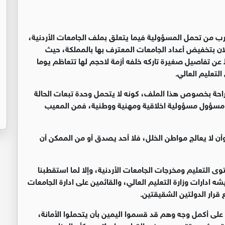
ب من تحمل المسؤولية فيما يتعلق بملف الجامعات الأردنية،
ن بتخفيض أعداد الجامعات المعترف بها بالمملكة، حيث
 عن تفاصيل صغيرة تاركه خلفه أزمة لاحجم لها تتعاظم يوما
التعليم العالي.
راحة بخصوص هذا الملف، كونه لا يتحمل وحدة تبعات الحالة
الي مسؤول مسؤولية اخلاقية ومهنية ووطنية، فمن المعيب
 وأن لا يعالج مواطن الخلل، فلا أحد يصدق أو من الممكن أن
ى التعليم ومخرجات الجامعات الأردنية، وإلا لما استقطبنا
ه ادارات وزارة التعليم العالي، والقائمين على ادارة الجامعات
قرار الدولتين الشقيقتين.
ا على أكمل وجه وهم قد قسموا اليمين بأن يتحملوا الأمانة،
ا نتحدث عن تقصيرهم في القيام بواجباتهم وكأن المناصب