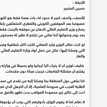
الأنباط -
حسين الجغبير
للأسف، وأسف كبير لا حدود له، بات همنا فقط هو التهر
خصوصا بعد الموقفين الكويتي والقطري المتعلقين بإعلا
يسارع وزير التعليم العالي للدفاع عن موقفه بالبحث فقط
بعد يوم وعنوانها أننا نعاني من تراجع لا نظير له بمستوى 
لو كنت مكان الوزير وليد المعاني لكنت أكثر شفافية وص
التي وصلنا إليها، فكل من حمل لواء وزارة التعليم الع
والعار
فكيف لوزير أن لا يترك اثرا ايجابيا ولو بسيطا في وزارته
يقتنع أن مشكلة الجامعات خرجت فجأة دون مقدمات.
كنا نباهي دول المنطقة بما وصلنا إليه من تقدم في مستو
الطلبة العرب في صروحنا العلمية، إلا أن الترهل الذي تعيش
أدت إلى نتائج غير محمودة العواقب بدت تظهر بالافق مع 
لا نعلم لما لا يقوم الوزارء بأدوارهم التي يجب أن يؤدوه
ويعملوا باخلاص، ولا نتحدث هنا عن نوايا هؤلاء بقدر م