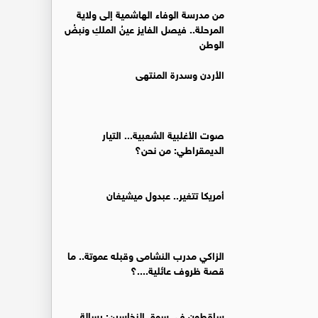
من مدرسة الوفاء الهاشمية إلى ولاية
المرحلة.. فيصل الفايز عينُ الملكِ ونبضُ
الوطن
الأردن وسدرة المنتهى
صوت الأغلبية الشعبية... التيار
الديمقراطي: من نحن؟
أمريكا تتغير.. عبدول ميشيغان
الزاكي مدرب النشامى وقبله عموتة.. ما
قصة ظروف عائلية....؟
ساقطون في سوق النخاسين: رسالة