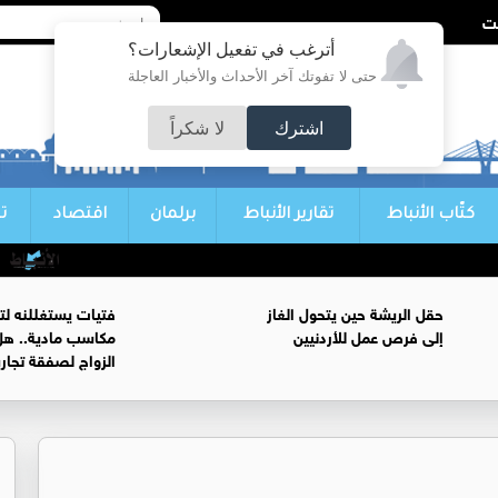
أترغب في تفعيل الإشعارات؟
حتى لا تفوتك آخر الأحداث والأخبار العاجلة
اشترك
لا شكراً
كتّاب الأنباط
تقارير الأنباط
برلمان
اقتصاد
ت
لاعب
حقل الريشة حين يتحول الغاز
فتيات يستغللنه لت
إلى فرص عمل للأردنيين
مكاسب مادية.. هل
الزواج لصفقة تجار