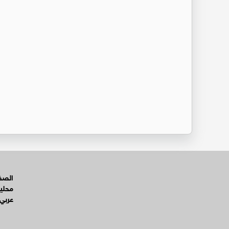
الصفح
محلي
عربي