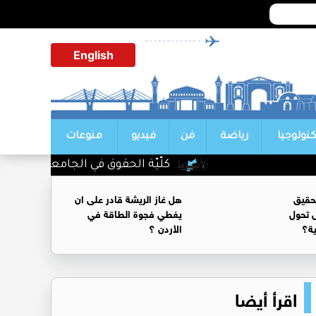
English
كنولوجيا
رياضة
فن
فيديو
منوعات
كلّيّة الحقوق في الجامعة الأردنيّة تُواصل صناع
حقيق
هل غاز الريشة قادر على ان
 تحول
يغطي فجوة الطاقة في
ية؟
الأردن ؟
اقرأ أيضا