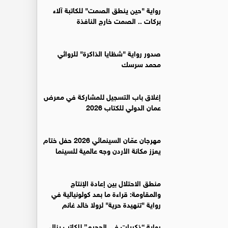
رواية "حين ينطق الصمت" للكاتبة آلاء
بركات .. الصمت خارج النافذة
صدور رواية "شظايا الذاكرة" للروائي
محمد سرسك
إغلاق باب التسجيل للمشاركة في معرض
عمان الدولي للكتاب 2026
مهرجان عمّان السينمائي 2026 حفل ختام
يعزز مكانة الأردن وجه عالمية للسينما
منطق الاحتلال بين إعادة الإنتاج
والمقاومة: قراءة ما بعد كولونيالية في
رواية "تنهيدة حرية" لرولا خالد غانم
رواية “ذكريات في الجحيم” للكاتب ينال