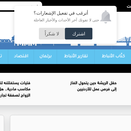
أترغب في تفعيل الإشعارات؟
حتى لا تفوتك آخر الأحداث والأخبار العاجلة
اشترك
لا شكراً
كتّاب الأنباط
تقارير الأنباط
برلمان
اقتصاد
ت
حقل الريشة حين يتحول الغاز
فتيات يستغللنه لت
إلى فرص عمل للأردنيين
مكاسب مادية.. هل
الزواج لصفقة تجار