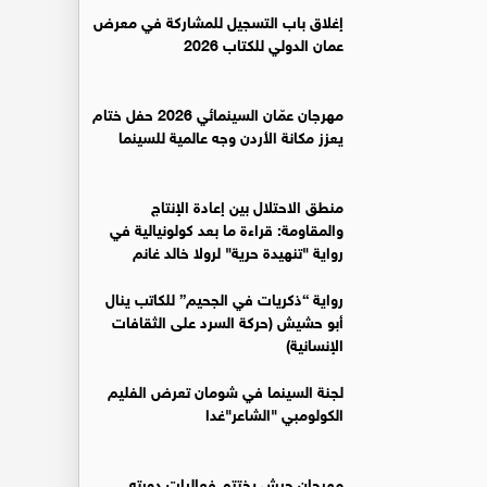
إغلاق باب التسجيل للمشاركة في معرض
عمان الدولي للكتاب 2026
مهرجان عمّان السينمائي 2026 حفل ختام
يعزز مكانة الأردن وجه عالمية للسينما
منطق الاحتلال بين إعادة الإنتاج
والمقاومة: قراءة ما بعد كولونيالية في
رواية "تنهيدة حرية" لرولا خالد غانم
رواية “ذكريات في الجحيم” للكاتب ينال
أبو حشيش (حركة السرد على الثقافات
الإنسانية)
لجنة السينما في شومان تعرض الفليم
الكولومبي "الشاعر"غدا
مهرجان جرش يختتم فعاليات دورته