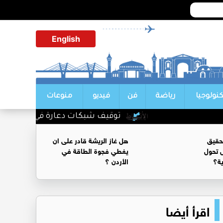
English
كنولوجيا
رياضة
فن
فيديو
منوعات
توقيف شبكات دعارة في شارع الحمرا
حقيق
هل غاز الريشة قادر على ان
 تحول
يغطي فجوة الطاقة في
ية؟
الأردن ؟
اقرأ أيضا