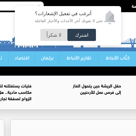
أترغب في تفعيل الإشعارات؟
حتى لا تفوتك آخر الأحداث والأخبار العاجلة
اشترك
لا شكراً
كتّاب الأنباط
تقارير الأنباط
برلمان
اقتصاد
ت
حقل الريشة حين يتحول الغاز
فتيات يستغللنه لت
إلى فرص عمل للأردنيين
مكاسب مادية.. هل
الزواج لصفقة تجار