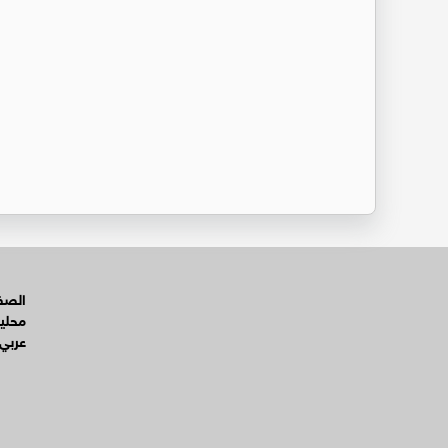
الصفح
محلي
عربي