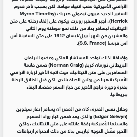
الأراضي الأميركية عقب انتهاء مهامه. لكن بسبب تأخر قدوم
السفير الجديد ميرون تيموثي هيريك (Myron Timothy
Herrick)، أجبر السفير روبرت بيكون على إلغاء رحلته على متن
التيتانيك ليسافر بدلا من ذلك نحو موطنه يوم الثاني
والعشرين من شهر أبريل/نيسان 1912 على متن السفينة أس
أس فرنسا (S.S. France).
وإضافة لذلك تواجد المستشار الملكي وعضو البرلمان
البريطاني نورمان كريغ (Norman Craig) ضمن قائمة
المسافرين على متن التيتانيك حيث اتجه الأخير لزيارة الأراضي
الأميركية هربا من روتين الحياة بلندن. لكن قبل انطلاق الرحلة
بفترة وجيزة تراجع الأخير عن خيار السفر مفضلا البقاء
ببريطانيا.
وخلال نفس الفترة، كان من المقرر أن يسافر إدغار سيلوين
(Edgar Selwyn) والذي يعد ضمن كبار رواد المسرح
والسينما الأميركية رفقة عائلته على متن التيتانيك، ولكن
الأخير فضّل التوجه لباريس بدلا من ذلك لاحترام ارتباطات