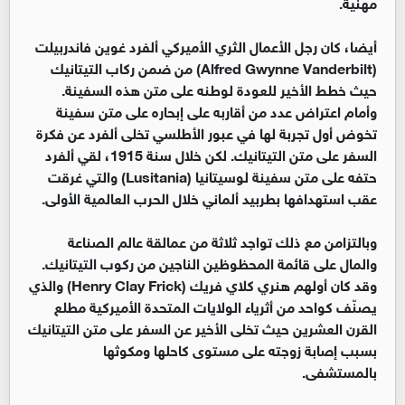
مهنية.
أيضا، كان رجل الأعمال الثري الأميركي ألفرد غوين فاندربيلت
(Alfred Gwynne Vanderbilt) من ضمن ركاب التيتانيك
حيث خطط الأخير للعودة لوطنه على متن هذه السفينة.
وأمام اعتراض عدد من أقاربه على إبحاره على متن سفينة
تخوض أول تجربة لها في عبور الأطلسي تخلى ألفرد عن فكرة
السفر على متن التيتانيك. لكن خلال سنة 1915، لقي ألفرد
حتفه على متن سفينة لوسيتانيا (Lusitania) والتي غرقت
عقب استهدافها بطربيد ألماني خلال الحرب العالمية الأولى.
وبالتزامن مع ذلك تواجد ثلاثة من عمالقة عالم الصناعة
والمال على قائمة المحظوظين الناجين من ركوب التيتانيك.
وقد كان أولهم هنري كلاي فريك (Henry Clay Frick) والذي
يصنّف كواحد من أثرياء الولايات المتحدة الأميركية مطلع
القرن العشرين حيث تخلى الأخير عن السفر على متن التيتانيك
بسبب إصابة زوجته على مستوى كاحلها ومكوثها
بالمستشفى.