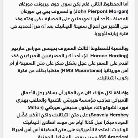
أما المحظوظ الثاني فلم يكن سوى جون بيربونت مورغان
(John Pierpont Morgan) والمعروف بجي بي مورغان
المصنف كأحد أبرز المهيمنين على المصارف في وقته وقد
نجى الأخير من أهوال سفينة التيتانيك بعد أن قرر التمديد في
فترة زيارته لأوروبا.
وبالنسبة للمحظوظ الثالث المعروف بجيمس هوراس هارديغ
(J. Horace Harding)، أحد أكبر المصرفيين الأميركيين فقد
أقدم على السفر على عجل بشكل مبكر على متن السفينة أر أم
أس موريتانيا (RMS Mauretania) متخليا بذلك عن فكرة
ركوب التيتانيك.
وإضافة لكل هؤلاء كان من المقرر أن يسافر رجل الأعمال
الأميركي صاحب مؤسسة هيرشي للأغذية والملقب بهنري
فورد الشوكولاتة، ميلتون سنيفلي هيرشي (Milton
Snavely Hershey) على متن التيتانيك ولكن الأخير فضّل
العودة مبكرا قبل ثلاثة أيام من موعد انطلاق التيتانيك
للولايات المتحدة الأميركية على متن السفينة أس أس أميركا
(SS America) بسبب بعض المشاغل المهنية.