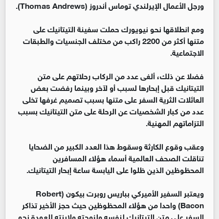
ورجل الأعمال الإيرلندي توماس أندروز (Thomas Andrews).
ومع انطلاقها نحو نيويورك حملت سفينة التيتانيك على
متنها أكثر من 2200 راكب من مختلف الجنسيات والطبقات
الاجتماعية.
فضلا عن ذلك، ألغى عدد من الركاب رحلاتهم على متن
التيتانيك قبل إبحارها لسبب أو لآخر وبينما رفضت بعض
العائلات الثرية السفر على متنها بسبب تصميم غرفها تخلى
عدد من كبار الشخصيات عن الرحلة على متن التيتانيك بسبب
التزاماتهم المهنية.
وعقب وقوع الكارثة وسقوط هذا العدد الكبير من الضحايا
تناقلت الصحف العالمية أسماء هؤلاء المسافرين
المحظوظين الذين ظلوا على اليابسة ساعة إبحار التيتانيك.
ويعتبر السفير الأميركي بباريس روبرت بيكون (Robert
Bacon) واحدا من هؤلاء المحظوظين حيث حجز الأخير تذاكر
السفر على متن التيتانيك لنفسه ولزوجته ولابنته للعودة نحو