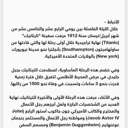
الأنباط -
خلال الليلة الفاصلة بين يومي الرابع عشر والخامس عشر من
شهر أبريل/نيسان سنة 1912 عرفت سفينة "تايتانيك"
(Titanic) نهاية تراجيدية خلال أولى رحلة لها والتي قادتها من
ساوثهامبتون (Southampton) بأنجلترا نحو مدينة نيويورك
(New york) بالولايات المتحدة الأميركية.
وفي خضم هذه الرحلة المأساوية، اصطدمت التيتانيك بجبل
جليدي في عرض المحيط الأطلسي لتغرق خلال فترة زمنية
قدرت بنحو 3 ساعات وتسببت في وفاة نحو 1500 من ركابها.
وفي الأثناء، عرفت هذه الرحلة الأولى والأخيرة للتيتانيك نهاية
العديد من الشخصيات البارزة ولعل أبرزهم رجل الأعمال
والمخترع والكاتب الأميركي جون جاكوب أستور الرابع (John
Jacob Astor IV) ومواطنه رجل الأعمال والمستثمر بنجمان
غوغنهايم (Benjamin Guggenheim) ومصمم السفن