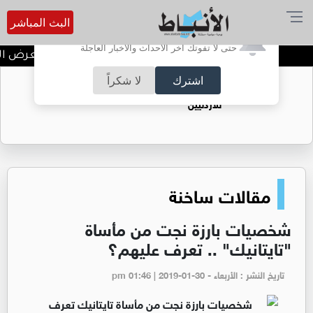
البث المباشر
أترغب في تفعيل الإشعارات؟
حتى لا تفوتك آخر الأحداث والأخبار العاجلة
لجنة السينما في "شومان" تعرض الفيلم 
اشترك
لا شكراً
حقل الريشة حين يتحول الغاز إلى فرص عمل
للأردنيين
مقالات ساخنة
شخصيات بارزة نجت من مأساة
"تايتانيك" .. تعرف عليهم؟
تاريخ النشر : الأربعاء - pm 01:46 | 2019-01-30