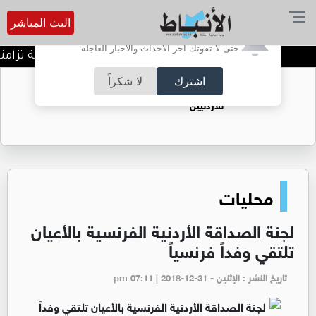
البث المباشر
أترغب في تفعيل الإشعارات؟
حتى لا تفوتك آخر الأحداث والأخبار العاجلة
خطة أمنية ومرورية شاملة تزامنا مع
اشترك
لا شكراً
حقل الريشة حين يتحول الغاز إلى فرص عمل
للأردنيين
محليات
لجنة الصداقة الأردنية الفرنسية بالأعيان
تلتقي وفداً فرنسياً
تاريخ النشر : الإثنين - pm 07:11 | 2018-12-31