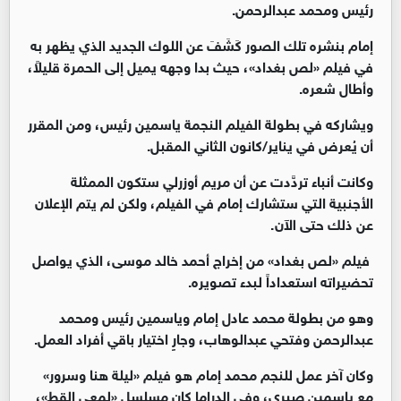
رئيس ومحمد عبدالرحمن.
إمام بنشره تلك الصور كَشَفَ عن اللوك الجديد الذي يظهر به
في فيلم «لص بغداد»، حيث بدا وجهه يميل إلى الحمرة قليلاً،
وأطال شعره.
ويشاركه في بطولة الفيلم النجمة ياسمين رئيس، ومن المقرر
أن يُعرض في يناير/كانون الثاني المقبل.
وكانت أنباء تردَّدت عن أن مريم أوزرلي ستكون الممثلة
الأجنبية التي ستشارك إمام في الفيلم، ولكن لم يتم الإعلان
عن ذلك حتى الآن.
فيلم «لص بغداد» من إخراج أحمد خالد موسى، الذي يواصل
تحضيراته استعداداً لبدء تصويره.
وهو من بطولة محمد عادل إمام وياسمين رئيس ومحمد
عبدالرحمن وفتحي عبدالوهاب، وجارٍ اختيار باقي أفراد العمل.
وكان آخر عمل للنجم محمد إمام هو فيلم «ليلة هنا وسرور»
مع ياسمين صبري، وفي الدراما كان مسلسل «لمعي القط»،