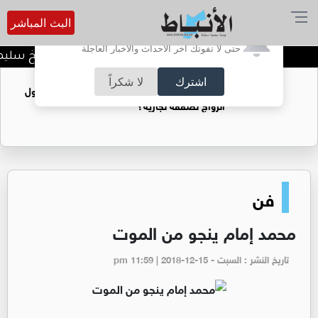
البث المباشر
أترغب في تفعيل الإشعارات؟
حتى لا تفوتك آخر الأحداث والأخبار العاجلة
د. منذر جرادات يهنىء الشيخ سليمان
اشترك
لا شكراً
فتيات يستغللنه لتحقيق مكاسب مادية.. هل تحول
الزواج لصفقة تجارية؟
فن
محمد إمام ينجو من الموت
تاريخ النشر : السبت - pm 11:59 | 2018-12-15