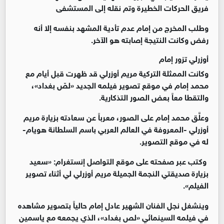
فريق الحركات الخطيرة وتم نقله إلى المستشفى
وطلب المخرج من إمام عدم تأدية المشهد بنفسه إلا أنه
رفض وكانت النتيجة إصابته هو الآخر.
أوزرلي تزور إمام
وكانت الممثلة التركية مريم أوزرلي قد ظهرت قبل أيام مع
محمد إمام في موقع تصوير فيلمه الجديد «لصّ بغداد»،
والتقطا معاً بعض الصور التذكارية.
وعلَّق محمد إمام على الصور، معرباً عن سعادته بزيارة مريم
أوزرلي -المعروفة في العالم العربي باسم السلطانة هويام-
له في موقع التصوير.
وكتب عبر صفحته على موقع التواصل إنستغرام: «سعيد
بزيارة صديقتي النجمة الجميلة مريم أوزرلي لي أثناء تصوير
الفيلم».
وينشغل نجل الفنان الشهير عادل إمام حالياً بتصوير مشاهده
في فيلمه السينمائي «لص بغداد»، الذي يجمعه مع ياسمين