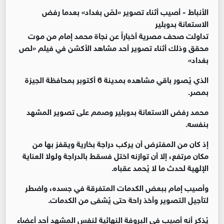
الأنباط -
أصيب أثناء تصوير «لصّ بغداد» بعدما رفض
الاستعانة بدوبلير
تداولت صحف مصرية أخباراً عن نجاة محمد إمام من موت
محقق وذلك أثناء تصوير أحد مشاهد الأكشن في فيلم «لص
بغداد»
الذي يُصور باقي مشاهده بمدينة 6 أكتوبر بمحافظة الجيزة
بمصر.
محمد رفض الاستعانة بدوبلير وصمم على تصوير المشهد
بنفسه.
إذ كان من المفترض أن يركب دراجة بخارية ويقفز بها من
مكان مرتفع، إلا أن توازنه اختل فسقط بالدراجة ولولا العناية
الإلهية لحدث ما لا يُحمد عقباه.
وأصيب إمام ببعض الكدمات المتفرقة في جسده، واضطر
لتأجيل التصوير وأخذ راحة حتى يُشفى من الكدمات.
يُذكر أنه أصيب في البروفة النهائية لنفس المشهد أحد أعضاء