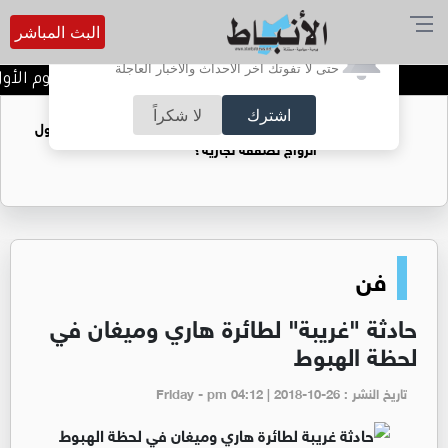
البث المباشر
أترغب في تفعيل الإشعارات؟
حتى لا تفوتك آخر الأحداث والأخبار العاجلة
تتويج الفرق الفائزة في اليوم الأول
اشترك
لا شكراً
فتيات يستغللنه لتحقيق مكاسب مادية.. هل تحول
الزواج لصفقة تجارية؟
فن
حادثة "غريبة" لطائرة هاري وميغان في
لحظة الهبوط
تاريخ النشر : Friday - pm 04:12 | 2018-10-26