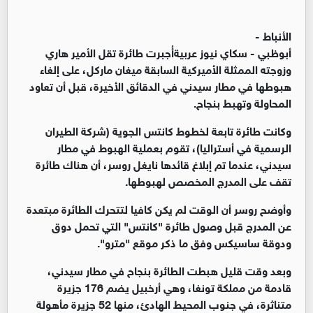
الأنباط -
أبوظبي - سكاي نيوز عربيةأُجبرت طائرة تقل الأمير هاري
وزوجته الممثلة الأميركية السابقة ميغان ماركل، على إلغاء
هبوطها في مطار سيدني في الدقائق الأخيرة، قبل أن تعاود
المحاولة وتهبط بنجاح.
وكانت طائرة تابعة لخطوط كانتس الجوية (شركة الطيران
الرسمية في أستراليا)، تقوم بعملية الهبوط في مطار
سيدني، عندما تم إبلاغ قائدها نايغل روسر، أن هناك طائرة
تقف على المدرج المخصص لهبوطها.
وأوضح روسر أن الوقت لم يكن كافيا لتتحرك الطائرة مبتعدة
عن المدرج قبل وصول طائرة "كانتس" التي تحمل دوق
ودوقة ساسيكس وفق ما ذكر موقع "مترو".
وبعد وقت قليل هبطت الطائرة بنجاح في مطار سيدني،
قادمة من مملكة تونغا، وهي أرخبيل يضم 176 جزيرة
متناثرة، في جنوب المحيط الهادئ، منها 52 جزيرة مأهولة