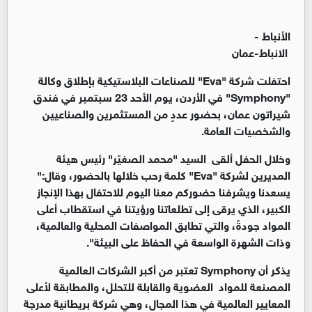
الأنباط -
الانباط-عمان
احتفلت شركة "Eva" للصناعات البلاستيكية بإطلاق وكالة
"Symphony" في الأردن، يوم الأحد 23 سبتمبر في فندق
شيراتون عمان، بحضور عددٍ من المستثمرين والصناعيين
والشخصيات العامة.
وخلال الحفل ألقى السيد "محمد الصغيّر" رئيس هيئة
المديرين لشركة "Eva" كلمة رحب خلالها بالحضور، وقال:"
يسعدنا ويشرفنا حضوركم معنا اليوم للاحتفال بهذا الإنجاز
الكبير، الذي يرقى إلى تطلعاتنا ورؤيتنا في استقطاب أعلى
المواد جودةً، والتي تطابق المواصفات المحلية والعالمية،
وذات الشهرة الواسعة في الحفاظ على البيئة".
يذكر أن Symphony تعتبر من أكبر الشركات العالمية
المصنعة للمواد العضوية والقابلة للتحلل، والمطابقة لأعلى
المعايير العالمية في هذا المجال، وهي شركة بريطانية مدرجة