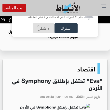
البث المباشر
أترغب في تفعيل الإشعارات؟
حتى لا تفوتك آخر الأحداث والأخبار العاجلة
قرعة الموسم الجديد تضع الوحدات
اشترك
لا شكراً
فتيات يستغللنه لتحقيق مكاسب مادية.. هل تحول
الزواج لصفقة تجارية؟
اقتصاد
"Eva" تحتفل بإطلاق Symphony في
الأردن
تاريخ النشر : الثلاثاء - am 01:43 | 2018-09-25