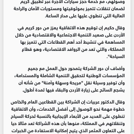
وصولهم، مع خدمة حجز سيارات الأجرة عبر تطبيق كريم
لضمان تنقلات تتميز بموثوقيتها ومستويات الأمان والراحة
العالية التي تنطوي عليها على مدار الساعة.
وقال حكيم إن توقيع هذه الاتفاقية يعزز من دور كريم في
الأردن على صعيد التنمية الاجتماعية والاقتصادية من خلال
المساهمة في تنشيط أحد أهم القطاعات التي تتميز بها
المملكة، والتي تعد من الروافد الاقتصادية، وهو قطاع
السياحة".
وأضاف أن دور الشركة يتمحور حول العمل مع جميع
المؤسسات الوطنية لتحقيق التنمية الشاملة والمستدامة،
وأن توفير وسيلة نقل "مريحة وسهلة وآمنة" من شأنه أن
يشجع السائح على زيارة الأردن والبقاء فيها لمدة أطول.
وقال الدكتور عربيات إن الشراكة بين القطاعين العام والخاص
خطوة مهمة نحو الوصول إلى أفضل الخدمات، وأن الاتفاقية
تنطوي على العديد من الأبعاد الإيجابية بالنسبة لحركة السياح
وتنقلاتهم في المملكة، منوها بأن هذه الشراكة تعد مثالا حيا
على التعاون المثمر الذي يتيح إمكانية الاستفادة من الخبرات