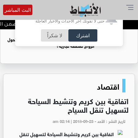
البث المباشر
أترغب في تفعيل الإشعارات؟
حتى لا تفوتك آخر الأحداث والأخبار العاجلة
ندوة تعاين التراث الأردني ضمن الب
اشترك
لا شكراً
فتيات يستغللنه لتحقيق مكاسب مادية.. هل تحول
الزواج لصفقة تجارية؟
اقتصاد
اتفاقية بين كريم وتنشيط السياحة
لتسهيل تنقل السياح
تاريخ النشر : الأحد - am 02:14 | 2018-09-23