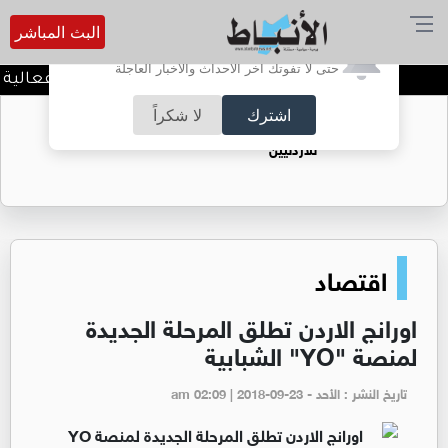
البث المباشر
أترغب في تفعيل الإشعارات؟
حتى لا تفوتك آخر الأحداث والأخبار العاجلة
افضل طرق علاج النمش بفعالية وس
اشترك
لا شكراً
حقل الريشة حين يتحول الغاز إلى فرص عمل
للأردنيين
اقتصاد
اورانج الاردن تطلق المرحلة الجديدة
لمنصة "YO" الشبابية
تاريخ النشر : الأحد - am 02:09 | 2018-09-23