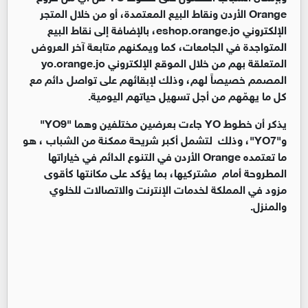
Orange الأردن ونقاط البيع المعتمدة، أو من خلال المتجر
الإلكتروني eshop.orange.jo، بالإضافة إلى نقاط البيع
المتواجدة في الجامعات، كما ويمكنهم متابعة آخر العروض
المتعلقة بهم من خلال الموقع الإلكتروني yo.orange.jo
المصمم خصيصاً لهم، وذلك لإبقائهم على تواصل دائم مع
كل ما يهمّهم من أجل تسهيل حياتهم اليومية.
يذكر أن خطوط YO جاءت بعرضين مختلفين وهما "YO9"
و"YO7"، وذلك لتشمل أكبر شريحة ممكنة من الشباب ، هو
ما تعتمده Orange الأردن في التنوع الدائم في خياراتها
المطروحة أمام مشتركيها، بما يؤكد على مكانتها كأقوى
مزود في المملكة لخدمات الإنترنت والاتصالات للخلوي
والمنزل.