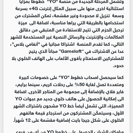
وتشمل المرحلة الجديدة من منصة "YO" خطوطاً بمزايا
استثنائية اخرى منها على سبيل المثال إنترنت 4G+ بسرعة
وسعة تنزيل لا محدودة وغير مقسّمة، تمكن المشترك من
استخدامها بالطريقة التي يراها مناسبة، اضافة الى ميزة
ترحيل الحزم التي تتيح للاستفادة من المتبقي من دقائق
المكالمات والإنترنت والرسائل النصية غير المستخدمة للشهر
التالي، كما تقدم المنصة اشتراكا مجانيا في "أنغامي بلاس"،
عدا عن الاشتراك في “Gameloft” مجاناً الذي يتيح
للمشتركين الاستمتاع بأقوى الألعاب على الهاتف الخلوي بلا
حدود.
كما سيحصل اصحاب خطوط "YO" على خصومات كبيرة
ومتعددة تصل لغاية 50% على رحلات كريم، سينما برايم،
فاير فلاي بالإضافةً إلى مجموعة من المتاجر الأخرى. اضافة
الى إمكانية الحصول على هاتف خلوي جديد مع عبوات YO
المميزة، التي تشمل أيضاً خط YO مشحون باشتراك الشهر
الأول، وسيتمكّن المشتركون من استرجاع قيمة هاتفهم
الخلوي على شكل جيجا بايت إضافية مقسّمة على 12 شهراً.
وبإمكان الشباب الحصول على خطوط YO من أي من فروع