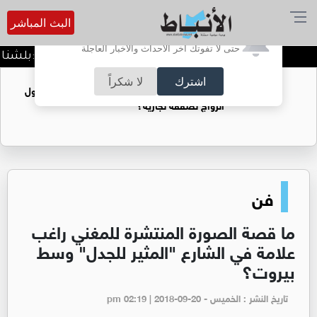
البث المباشر
أترغب في تفعيل الإشعارات؟
حتى لا تفوتك آخر الأحداث والأخبار العاجلة
الدميسي لجماهير الوحدات :بلشنا بالمغرفة و الدوري وحداتي
اشترك
لا شكراً
فتيات يستغللنه لتحقيق مكاسب مادية.. هل تحول
الزواج لصفقة تجارية؟
فن
ما قصة الصورة المنتشرة للمغني راغب
علامة في الشارع "المثير للجدل" وسط
بيروت؟
تاريخ النشر : الخميس - pm 02:19 | 2018-09-20