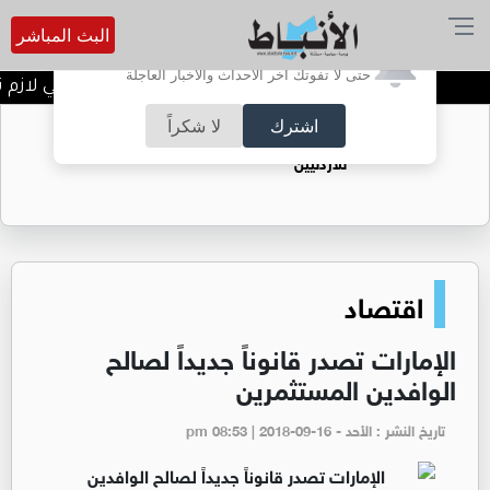
البث المباشر
أترغب في تفعيل الإشعارات؟
حتى لا تفوتك آخر الأحداث والأخبار العاجلة
نجح أو رسب؛ شو اول اشي لازم تحكي
اشترك
لا شكراً
حقل الريشة حين يتحول الغاز إلى فرص عمل
للأردنيين
اقتصاد
الإمارات تصدر قانوناً جديداً لصالح
الوافدين المستثمرين
تاريخ النشر : الأحد - pm 08:53 | 2018-09-16