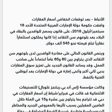
الأنباط -
بعد توقعات انخفاض أسعار العقارات
وافقت حكومة دولة الإمارات العربية المتحدة الأحد 16
سبتمبر/أيلول 2018، على قانون يسمح للوافدين بالبقاء في
البلاد بعد بلوغهم سن التقاعد إذا كانوا يملكون استثماراً
عقارياً تبلغ قيمته نحو 545 ألف دولار.
وينص القانون الحالي على مغادرة الوافدين لدى بلوغهم سن
التقاعد الذي يتراوح بين 60 و65 عاماً اعتماداً على صاحب
العمل. وقد يساعد القانون الجديد على تعزيز سوق العقارات
بدبي ثاني أكبر وأغنى إمارة في دولة الإمارات بعد أبوظبي
الغنية بالنفط.
وكانت مؤسسة (إس آند بي ريتنجز غلوبال) للتصنيفات
الائتمانية قد قالت في فبراير/شباط إن أسعار العقارات في
دبي قد تتراجع بما يتراوح بين عشرة و15 في المئة خلال
العامين المقبلين بسبب تأثرها بالمعروض الجديد والمخاطر
الجيوسياسية وتطبيق ضريبة القيمة المضافة في دولة