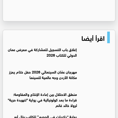
اقرأ أيضا
إغلاق باب التسجيل للمشاركة في معرض عمان
الدولي للكتاب 2026
مهرجان عمّان السينمائي 2026 حفل ختام يعزز
مكانة الأردن وجه عالمية للسينما
منطق الاحتلال بين إعادة الإنتاج والمقاومة:
قراءة ما بعد كولونيالية في رواية "تنهيدة حرية"
لرولا خالد غانم
رواية “ذكريات في الجحيم” للكاتب ينال أبو