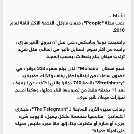
الأنباط -
دعت مجلة "People"، مبغان ماركل، النجمة الأكثر أناقة لعام
2018.
وأصبحت دوقة ساسكس، حتى قبل أن تتزوج الأمير هاري،
واحدة من أكثر نجوم الستايل تأثيرا في العالم، فكل شيء
ترتديه ميغان يباع بلحظات، بحسب المجلة.
فبيع فستان "Monaco" الذي يبلغ سعره 328 دولارا، في
غضون ساعات من ارتدائه لحفل زفاف وكذلك حقيبة يد
"Strathberry" بقيمة 740 دولارا والتي اختفت عن الرفوف
بعد 11 دقيقة فقط من تصويرها أثناء حملها، وهكذا أصبح
لخيارات ميغان تأثير قوي.
وقالت مديرة الأزياء السابقة لـ "The Telegraph"، هيلاري
ألكساندر: " ملابسها مصممة بشكل جميل، لا يوجد شيء
جريء أو صارخ أو متطرف جدًا، إنها حقا مجرد ملابس جميلة
على امرأة جميلة"