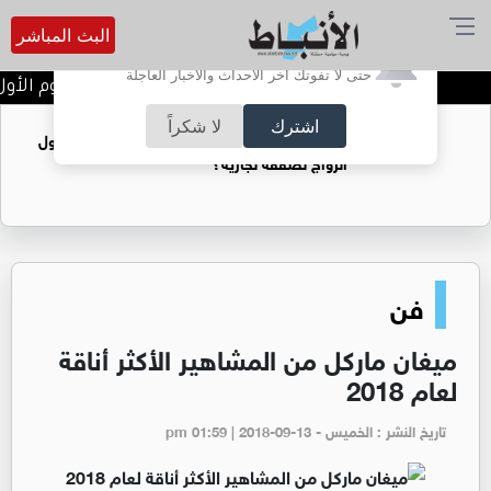
البث المباشر
أترغب في تفعيل الإشعارات؟
حتى لا تفوتك آخر الأحداث والأخبار العاجلة
تتويج الفرق الفائزة في اليوم الأول
اشترك
لا شكراً
فتيات يستغللنه لتحقيق مكاسب مادية.. هل تحول
الزواج لصفقة تجارية؟
فن
ميغان ماركل من المشاهير الأكثر أناقة
لعام 2018
تاريخ النشر : الخميس - pm 01:59 | 2018-09-13